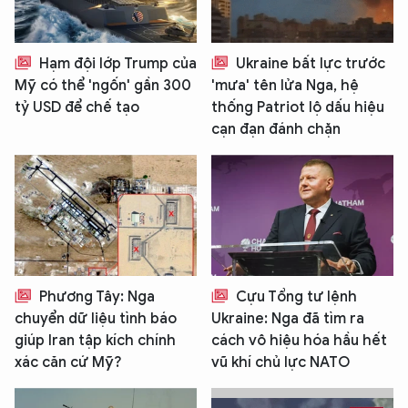
Hạm đội lớp Trump của
Ukraine bất lực trước
Mỹ có thể 'ngốn' gần 300
'mưa' tên lửa Nga, hệ
tỷ USD để chế tạo
thống Patriot lộ dấu hiệu
cạn đạn đánh chặn
Phương Tây: Nga
Cựu Tổng tư lệnh
chuyển dữ liệu tình báo
Ukraine: Nga đã tìm ra
giúp Iran tập kích chính
cách vô hiệu hóa hầu hết
xác căn cứ Mỹ?
vũ khí chủ lực NATO