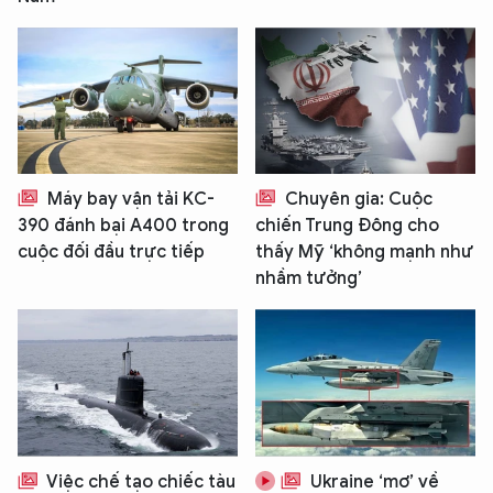
TÔI LÀ CHATBOT CỦA
Hãy hỏi tôi bất kỳ điều gì bạn cần biết về
An Ninh Thủ Đô nhé. Tôi sẵn sàng hỗ trợ!
Máy bay vận tải KC-
Chuyên gia: Cuộc
390 đánh bại A400 trong
chiến Trung Đông cho
cuộc đối đầu trực tiếp
thấy Mỹ ‘không mạnh như
nhầm tưởng’
Việc chế tạo chiếc tàu
Ukraine ‘mơ’ về