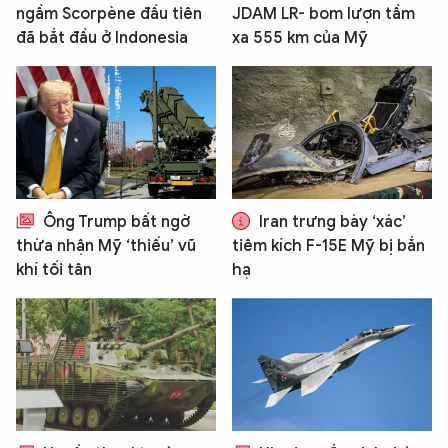
ngầm Scorpène đầu tiên
JDAM LR- bom lượn tầm
đã bắt đầu ở Indonesia
xa 555 km của Mỹ
Ông Trump bất ngờ
Iran trưng bày ‘xác’
thừa nhận Mỹ ‘thiếu’ vũ
tiêm kích F-15E Mỹ bị bắn
khí tối tân
hạ