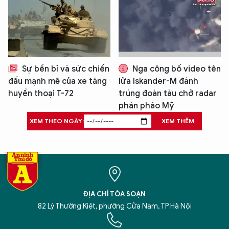
Sự bền bỉ và sức chiến
Nga công bố video tên
đấu mạnh mẽ của xe tăng
lửa Iskander-M đánh
huyền thoại T-72
trúng đoàn tàu chở radar
phản pháo Mỹ
XEM THEO NGÀY:
XEM THÊM
ĐỊA CHỈ TÒA SOẠN
82 Lý Thường Kiệt, phường Cửa Nam, TP Hà Nội