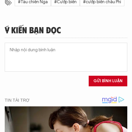
#Tàu chiến Nga
#Cướp biển
#cướp biển châu Phi
Ý KIẾN BẠN ĐỌC
GỬI BÌNH LUẬN