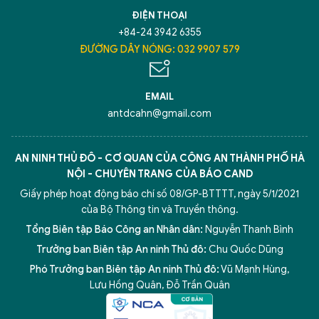
ĐIỆN THOẠI
+84-24 3942 6355
ĐƯỜNG DÂY NÓNG: 032 9907 579
EMAIL
antdcahn@gmail.com
AN NINH THỦ ĐÔ - CƠ QUAN CỦA CÔNG AN THÀNH PHỐ HÀ
NỘI - CHUYÊN TRANG CỦA BÁO CAND
Giấy phép hoạt động báo chí số 08/GP-BTTTT, ngày 5/1/2021
của Bộ Thông tin và Truyền thông.
Tổng Biên tập Báo Công an Nhân dân:
Nguyễn Thanh Bình
Trưởng ban Biên tập An ninh Thủ đô:
Chu Quốc Dũng
Phó Trưởng ban Biên tập An ninh Thủ đô:
Vũ Mạnh Hùng
,
Lưu Hồng Quân
,
Đỗ Trần Quân
5 điểm nghẽn của Hà Nội
giải pháp xử lý điểm nghẽn của