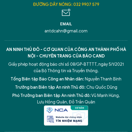
ĐƯỜNG DÂY NÓNG: 032 9907 579
EMAIL
antdcahn@gmail.com
AN NINH THỦ ĐÔ - CƠ QUAN CỦA CÔNG AN THÀNH PHỐ HÀ
NỘI - CHUYÊN TRANG CỦA BÁO CAND
Giấy phép hoạt động báo chí số 08/GP-BTTTT, ngày 5/1/2021
của Bộ Thông tin và Truyền thông.
Tổng Biên tập Báo Công an Nhân dân:
Nguyễn Thanh Bình
Trưởng ban Biên tập An ninh Thủ đô:
Chu Quốc Dũng
Phó Trưởng ban Biên tập An ninh Thủ đô:
Vũ Mạnh Hùng
,
Lưu Hồng Quân
,
Đỗ Trần Quân
5 điểm nghẽn của Hà Nội
giải pháp xử lý điểm nghẽn của