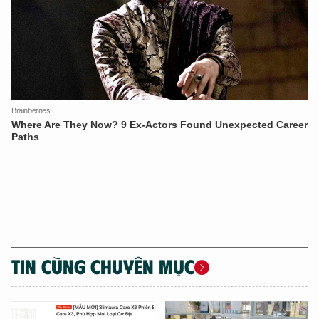
TÔI LÀ CHATBOT CỦA
Hãy hỏi tôi bất kỳ điều gì bạn cần biết về
An Ninh Thủ Đô nhé. Tôi sẵn sàng hỗ trợ!
TIN CÙNG CHUYÊN MỤC