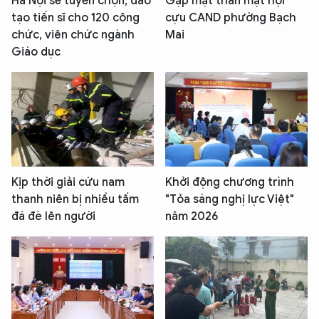
Hà Nội sẽ tuyển chọn, đào
Gặp mặt thân mật hội
tạo tiến sĩ cho 120 công
cựu CAND phường Bạch
chức, viên chức ngành
Mai
Giáo dục
Kịp thời giải cứu nam
Khởi động chương trình
thanh niên bị nhiều tấm
"Tỏa sáng nghị lực Việt"
đá đè lên người
năm 2026