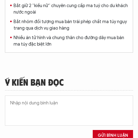
Bắt giữ 2 “kiều nữ” chuyên cung cấp ma tuý cho du khách
nước ngoài
Bắt nhóm đối tượng mua bán trái phép chất ma túy ngụy
trang qua dịch vụ giao hàng
Nhiều án tử hình và chung thân cho đường dây mua bán
ma túy đặc biệt lớn
XIN CHÀO,
Ý KIẾN BẠN ĐỌC
TÔI LÀ CHATBOT CỦA
Hãy hỏi tôi bất kỳ điều gì bạn cần biết về
An Ninh Thủ Đô nhé. Tôi sẵn sàng hỗ trợ!
GỬI BÌNH LUẬN