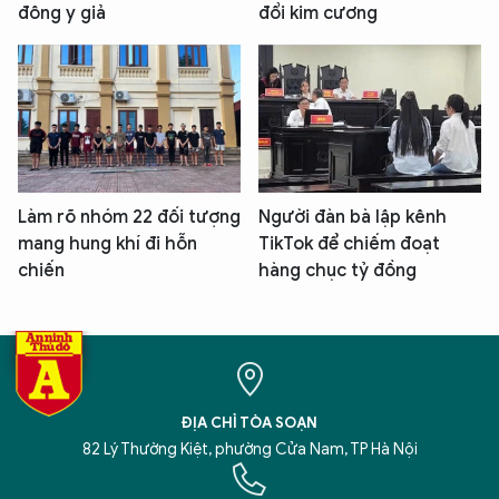
đông y giả
đổi kim cương
Làm rõ nhóm 22 đối tượng
Người đàn bà lập kênh
mang hung khí đi hỗn
TikTok để chiếm đoạt
chiến
hàng chục tỷ đồng
ĐỊA CHỈ TÒA SOẠN
82 Lý Thường Kiệt, phường Cửa Nam, TP Hà Nội