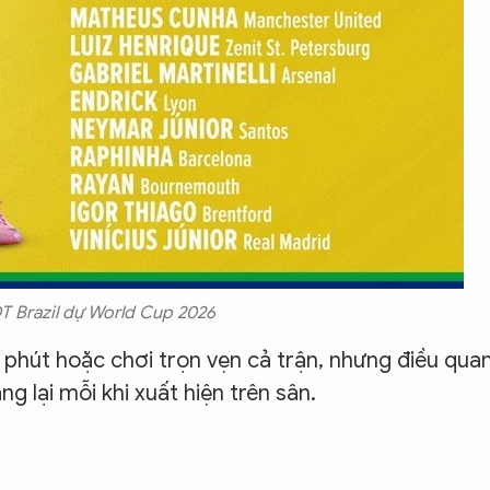
T Brazil dự World Cup 2026
t phút hoặc chơi trọn vẹn cả trận, nhưng điều qua
g lại mỗi khi xuất hiện trên sân.