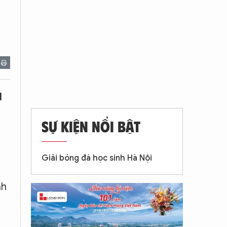
d
SỰ KIỆN NỔI BẬT
Giải bóng đá học sinh Hà Nội
nh