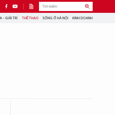
 - GIẢI TRÍ
THỂ THAO
SỐNG Ở HÀ NỘI
KINH DOANH
THÔNG TIN THÊM
CỘNG TÁC VỚI ANTĐ
TRA CỨU XE
HOTLINE: 032 9907 579