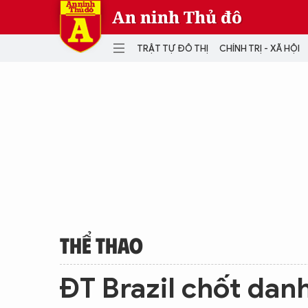
An ninh Thủ đô
TRẬT TỰ ĐÔ THỊ
CHÍNH TRỊ - XÃ HỘI
DANH MỤC
TRẬT TỰ ĐÔ THỊ
CHÍ
THẾ GIỚI
PH
Quân sự
THÀNH PHỐ THÔNG MINH
VĂ
THỂ THAO
SỐ
KINH DOANH
MU
THỂ THAO
ĐT Brazil chốt dan