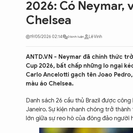
2026: Có Neymar, v
CON ĐƯỜNG KHỞI NGHIỆP
Chelsea
19/05/2026 02:14
Lê Vinh
0 bình luận
ANTD.VN - Neymar đã chính thức trở 
Cup 2026, bất chấp những lo ngại kéo 
Carlo Ancelotti gạch tên Joao Pedro, 
màu áo Chelsea.
Danh sách 26 cầu thủ Brazil được công 
Janeiro. Sự kiện nhanh chóng trở thành
lớn giữa sự reo hò của đông đảo người