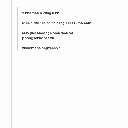
Vinhomes Dương Kinh
Shop nước hoa chính hãng
Tprofumo.com
Mua ghế Massage toàn thân tại
poongsankorea.vn
vinhomehalongxanh.vn
Vinhomes vũ yên