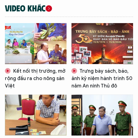
VIDEO KHÁC
Kết nối thị trường, mở
Trưng bày sách, báo,
rộng đầu ra cho nông sản
ảnh kỷ niệm hành trình 50
XIN CHÀO,
Việt
năm An ninh Thủ đô
TÔI LÀ CHATBOT CỦA
Hãy hỏi tôi bất kỳ điều gì bạn cần biết về
An Ninh Thủ Đô nhé. Tôi sẵn sàng hỗ trợ!