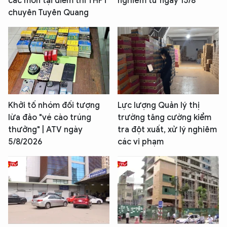
các môn tại điểm thi THPT
nghiêm từ ngày 15/8
chuyên Tuyên Quang
Khởi tố nhóm đối tượng
Lực lượng Quản lý thị
lừa đảo "vé cào trúng
trường tăng cường kiểm
thưởng" | ATV ngày
tra đột xuất, xử lý nghiêm
5/8/2026
các vi phạm