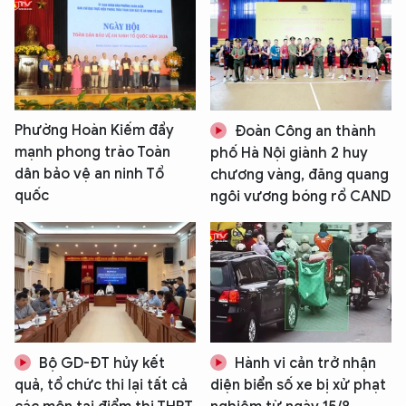
Phường Hoàn Kiếm đẩy
Đoàn Công an thành
mạnh phong trào Toàn
phố Hà Nội giành 2 huy
dân bảo vệ an ninh Tổ
chương vàng, đăng quang
quốc
ngôi vương bóng rổ CAND
Bộ GD-ĐT hủy kết
Hành vi cản trở nhận
quả, tổ chức thi lại tất cả
diện biển số xe bị xử phạt