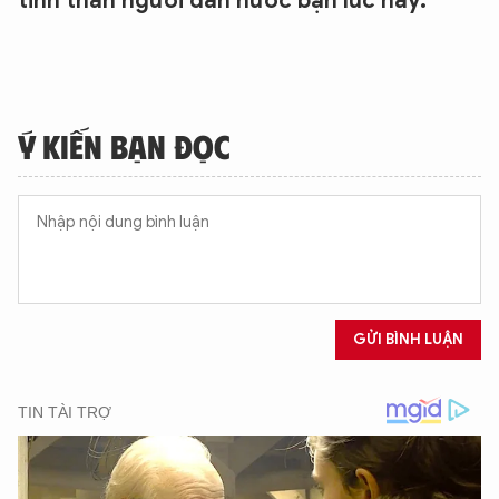
tinh thần người dân nước bạn lúc này.
Ý KIẾN BẠN ĐỌC
GỬI BÌNH LUẬN