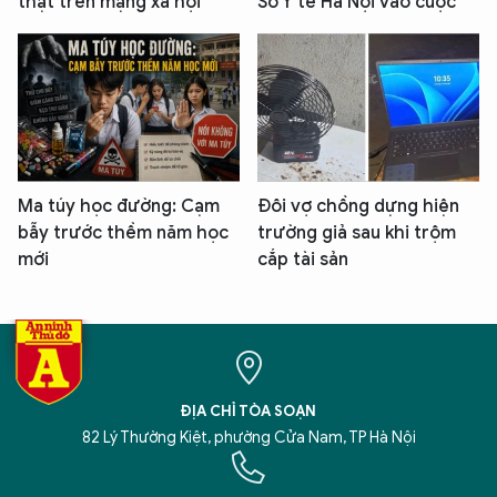
thật trên mạng xã hội
Sở Y tế Hà Nội vào cuộc
Ma túy học đường: Cạm
Đôi vợ chồng dựng hiện
bẫy trước thềm năm học
trường giả sau khi trộm
mới
cắp tài sản
ĐỊA CHỈ TÒA SOẠN
82 Lý Thường Kiệt, phường Cửa Nam, TP Hà Nội