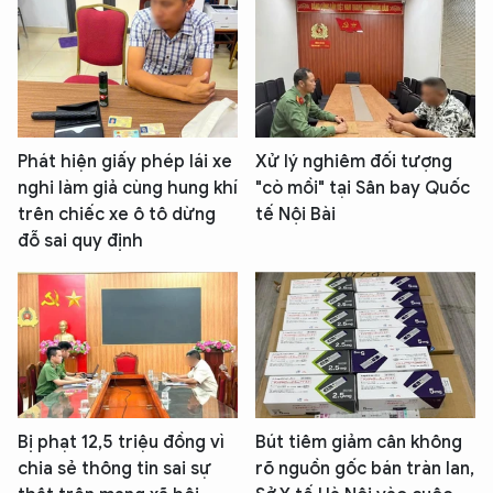
Phát hiện giấy phép lái xe
Xử lý nghiêm đối tượng
nghi làm giả cùng hung khí
"cò mồi" tại Sân bay Quốc
trên chiếc xe ô tô dừng
tế Nội Bài
đỗ sai quy định
Bị phạt 12,5 triệu đồng vì
Bút tiêm giảm cân không
chia sẻ thông tin sai sự
rõ nguồn gốc bán tràn lan,