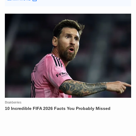
XIN CHÀO,
TÔI LÀ CHATBOT CỦA
Hãy hỏi tôi bất kỳ điều gì bạn cần biết về
An Ninh Thủ Đô nhé. Tôi sẵn sàng hỗ trợ!