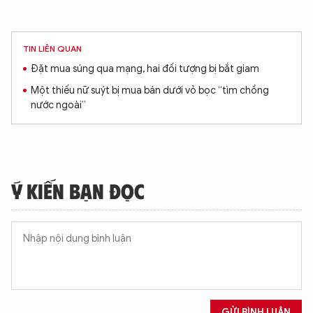
TIN LIÊN QUAN
Đặt mua súng qua mạng, hai đối tượng bị bắt giam
Một thiếu nữ suýt bị mua bán dưới vỏ bọc “tìm chồng
nước ngoài”
Ý KIẾN BẠN ĐỌC
GỬI BÌNH LUẬN