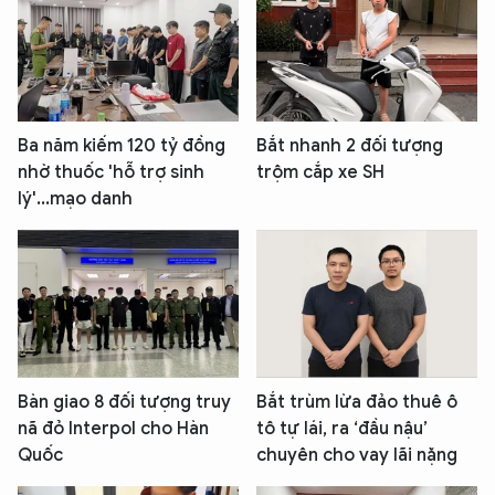
Ba năm kiếm 120 tỷ đồng
Bắt nhanh 2 đối tượng
nhờ thuốc 'hỗ trợ sinh
trộm cắp xe SH
lý'...mạo danh
Bàn giao 8 đối tượng truy
Bắt trùm lừa đảo thuê ô
nã đỏ Interpol cho Hàn
tô tự lái, ra ‘đầu nậu’
Quốc
chuyên cho vay lãi nặng