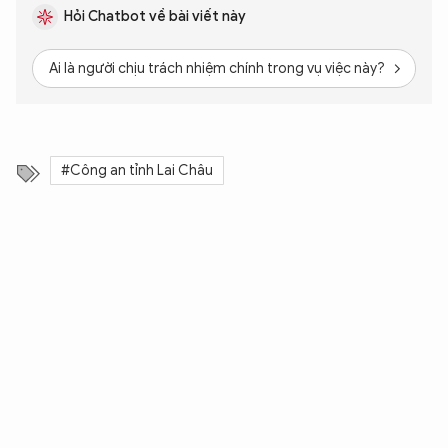
Hỏi Chatbot về bài viết này
Ai là người chịu trách nhiệm chính trong vụ việc này?
Hậ
#Công an tỉnh Lai Châu