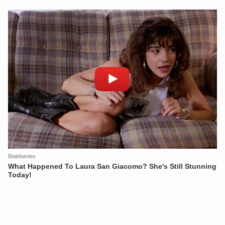
XIN CHÀO,
TÔI LÀ CHATBOT CỦA
Hãy hỏi tôi bất kỳ điều gì bạn cần biết về
An Ninh Thủ Đô nhé. Tôi sẵn sàng hỗ trợ!