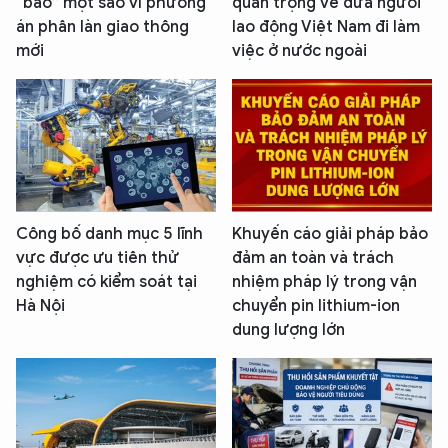
“bão” một sao vì phương
quan trọng về đưa người
án phân làn giao thông
lao động Việt Nam đi làm
mới
việc ở nước ngoài
Công bố danh mục 5 lĩnh
Khuyến cáo giải pháp bảo
vực được ưu tiên thử
đảm an toàn và trách
nghiệm có kiểm soát tại
nhiệm pháp lý trong vận
Hà Nội
chuyển pin lithium-ion
dung lượng lớn