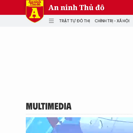
An ninh Thủ đô
TRẬT TỰ ĐÔ THỊ
CHÍNH TRỊ - XÃ HỘI
DANH MỤC
TRẬT TỰ ĐÔ THỊ
CHÍ
THẾ GIỚI
PH
Quân sự
THÀNH PHỐ THÔNG MINH
VĂ
THỂ THAO
SỐ
KINH DOANH
MU
MULTIMEDIA