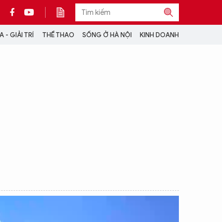
 - GIẢI TRÍ
THỂ THAO
SỐNG Ở HÀ NỘI
KINH DOANH
THÔNG TIN THÊM
CỘNG TÁC VỚI ANTĐ
TRA CỨU XE
HOTLINE: 032 9907 579