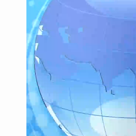
CON ĐƯỜNG KHỞI NGHIỆP