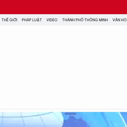
THẾ GIỚI
PHÁP LUẬT
VIDEO
THÀNH PHỐ THÔNG MINH
VĂN HÓA
MEDIA
NH TRỊ - XÃ HỘI
VIDEO
Đại hội Đảng
PODCAST
ÁP LUẬT
ẢNH
LONGFORM
N HÓA - GIẢI TRÍ
INFOGRAPHIC
NG Ở HÀ NỘI
LỊCH VẠN SỰ
LTIMEDIA
Podcast
Video
Ảnh
Infographic