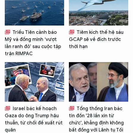
Triều Tiên cảnh báo
Tiêm kích thế hệ sáu
Mỹ và đồng minh ‘vượt
GCAP sẽ về đích trước
lằn ranh đỏ’ sau cuộc tập
thời hạn
trận RIMPAC
Israel bác kế hoạch
Tổng thống Iran bác
Gaza do ông Trump hậu
tin đồn '28 lần xin từ
thuẫn, từ chối đề xuất rút
chức', khẳng định không
quân
bất đồng với Lãnh tụ Tối