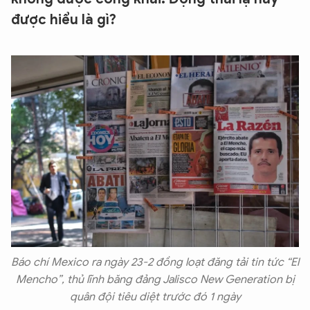
được hiểu là gì?
Báo chí Mexico ra ngày 23-2 đồng loạt đăng tải tin tức “El
Mencho”, thủ lĩnh băng đảng Jalisco New Generation bị
quân đội tiêu diệt trước đó 1 ngày