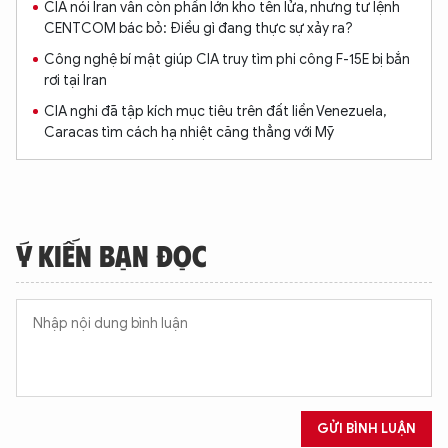
CIA nói Iran vẫn còn phần lớn kho tên lửa, nhưng tư lệnh
CENTCOM bác bỏ: Điều gì đang thực sự xảy ra?
Công nghệ bí mật giúp CIA truy tìm phi công F-15E bị bắn
rơi tại Iran
CIA nghi đã tập kích mục tiêu trên đất liền Venezuela,
Caracas tìm cách hạ nhiệt căng thẳng với Mỹ
Ý KIẾN BẠN ĐỌC
GỬI BÌNH LUẬN