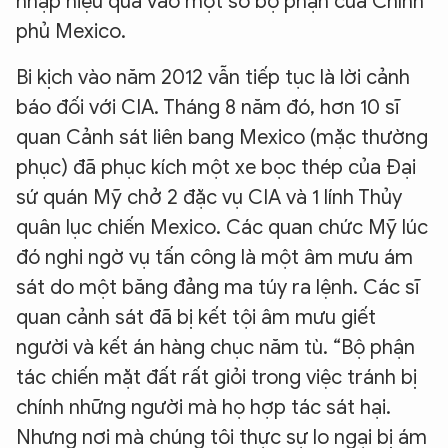
nhập hiệu quả vào một số bộ phận của Chính
phủ Mexico.
Bi kịch vào năm 2012 vẫn tiếp tục là lời cảnh
báo đối với CIA. Tháng 8 năm đó, hơn 10 sĩ
quan Cảnh sát liên bang Mexico (mặc thường
phục) đã phục kích một xe bọc thép của Đại
sứ quán Mỹ chở 2 đặc vụ CIA và 1 lính Thủy
quân lục chiến Mexico. Các quan chức Mỹ lúc
đó nghi ngờ vụ tấn công là một âm mưu ám
sát do một băng đảng ma túy ra lệnh. Các sĩ
quan cảnh sát đã bị kết tội âm mưu giết
người và kết án hàng chục năm tù. “Bộ phận
tác chiến mặt đất rất giỏi trong việc tránh bị
chính những người mà họ hợp tác sát hại.
Nhưng nơi mà chúng tôi thực sự lo ngại bị ám