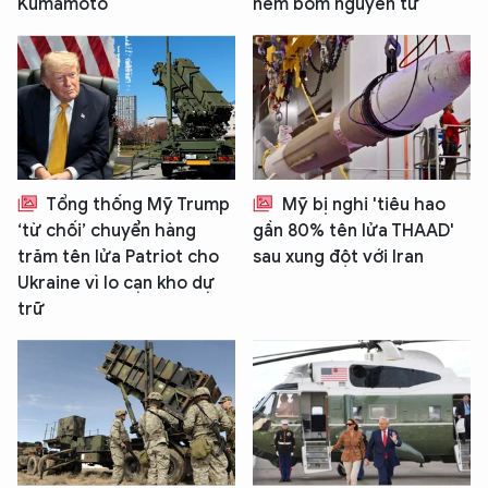
Kumamoto
ném bom nguyên tử
Tổng thống Mỹ Trump
Mỹ bị nghi 'tiêu hao
‘từ chối’ chuyển hàng
gần 80% tên lửa THAAD'
trăm tên lửa Patriot cho
sau xung đột với Iran
Ukraine vì lo cạn kho dự
trữ