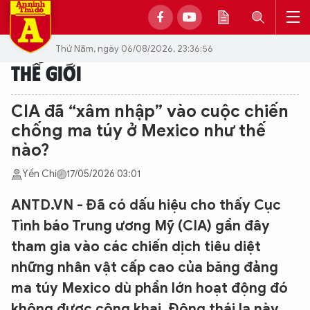
Thứ Năm, ngày 06/08/2026, 23:36:56
THẾ GIỚI
CIA đã “xâm nhập” vào cuộc chiến
chống ma túy ở Mexico như thế
nào?
Yến Chi
17/05/2026 03:01
ANTD.VN - Đã có dấu hiệu cho thấy Cục
Tình báo Trung ương Mỹ (CIA) gần đây
tham gia vào các chiến dịch tiêu diệt
những nhân vật cấp cao của băng đảng
ma túy Mexico dù phần lớn hoạt động đó
không được công khai. Động thái lạ này