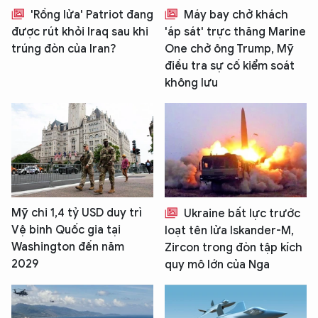
'Rồng lửa' Patriot đang
Máy bay chở khách
được rút khỏi Iraq sau khi
'áp sát' trực thăng Marine
trúng đòn của Iran?
One chở ông Trump, Mỹ
điều tra sự cố kiểm soát
không lưu
Mỹ chi 1,4 tỷ USD duy trì
Ukraine bất lực trước
Vệ binh Quốc gia tại
loạt tên lửa Iskander-M,
Washington đến năm
Zircon trong đòn tập kích
2029
quy mô lớn của Nga