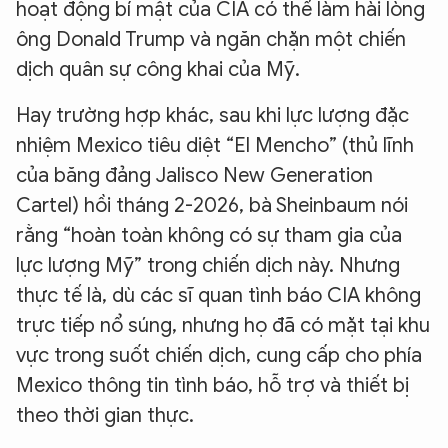
hoạt động bí mật của CIA có thể làm hài lòng
ông Donald Trump và ngăn chặn một chiến
dịch quân sự công khai của Mỹ.
Hay trường hợp khác, sau khi lực lượng đặc
nhiệm Mexico tiêu diệt “El Mencho” (thủ lĩnh
của băng đảng Jalisco New Generation
Cartel) hồi tháng 2-2026, bà Sheinbaum nói
rằng “hoàn toàn không có sự tham gia của
lực lượng Mỹ” trong chiến dịch này. Nhưng
thực tế là, dù các sĩ quan tình báo CIA không
XIN CHÀO,
trực tiếp nổ súng, nhưng họ đã có mặt tại khu
TÔI LÀ CHATBOT CỦA
vực trong suốt chiến dịch, cung cấp cho phía
Mexico thông tin tình báo, hỗ trợ và thiết bị
Hãy hỏi tôi bất kỳ điều gì bạn cần biết về
theo thời gian thực.
An Ninh Thủ Đô nhé. Tôi sẵn sàng hỗ trợ!