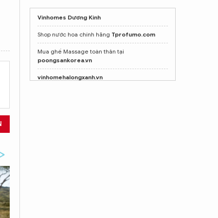
Vinhomes Dương Kinh
Shop nước hoa chính hãng
Tprofumo.com
Mua ghế Massage toàn thân tại
poongsankorea.vn
vinhomehalongxanh.vn
Vinhomes vũ yên
N