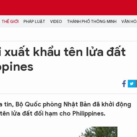
THẾ GIỚI
PHÁP LUẬT
VIDEO
THÀNH PHỐ THÔNG MINH
VĂN HÓA
MEDIA
 xuất khẩu tên lửa đất
NH TRỊ - XÃ HỘI
VIDEO
ppines
Đại hội Đảng
PODCAST
ÁP LUẬT
ẢNH
LONGFORM
N HÓA - GIẢI TRÍ
INFOGRAPHIC
NG Ở HÀ NỘI
LỊCH VẠN SỰ
LTIMEDIA
 tin, Bộ Quốc phòng Nhật Bản đã khởi động
Podcast
tên lửa đất đối hạm cho Philippines.
Video
Ảnh
Infographic