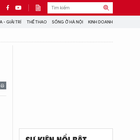
 - GIẢI TRÍ
THỂ THAO
SỐNG Ở HÀ NỘI
KINH DOANH
THÔNG TIN THÊM
CỘNG TÁC VỚI ANTĐ
TRA CỨU XE
HOTLINE: 032 9907 579
SỰ KIỆN NỔI BẬT