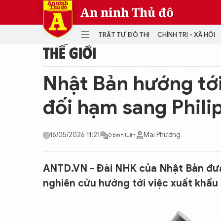
An ninh Thủ đô
TRẬT TỰ ĐÔ THỊ
CHÍNH TRỊ - XÃ HỘI
THẾ GIỚI
DANH MỤC
Nhật Bản hướng tới
TRẬT TỰ ĐÔ THỊ
CHÍ
đối hạm sang Phili
THẾ GIỚI
PH
Quân sự
16/05/2026 11:21
Mai Phương
0 bình luận
THÀNH PHỐ THÔNG MINH
VĂ
THỂ THAO
SỐ
KINH DOANH
MU
ANTD.VN - Đài NHK của Nhật Bản đưa
nghiên cứu hướng tới việc xuất khẩu 