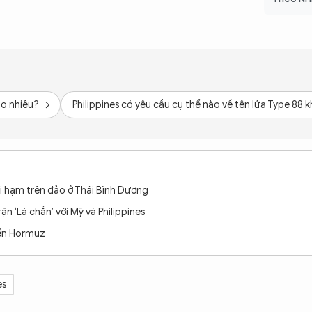
ao nhiêu?
Philippines có yêu cầu cụ thể nào về tên lửa Type 88
ối hạm trên đảo ở Thái Bình Dương
n ‘Lá chắn’ với Mỹ và Philippines
iển Hormuz
es