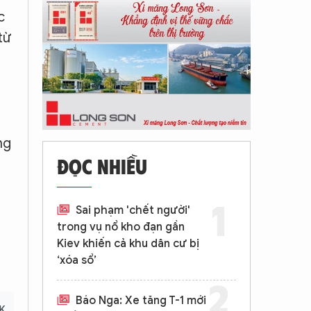
c
từ
ng
ĐỌC NHIỀU
Sai phạm 'chết người'
trong vụ nổ kho đạn gần
Kiev khiến cả khu dân cư bị
‘xóa sổ’
Báo Nga: Xe tăng T-1 mới
K