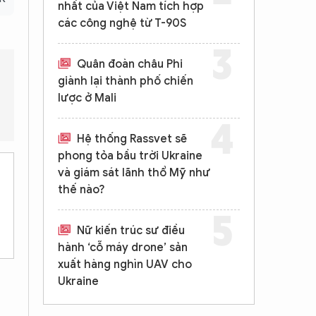
nhất của Việt Nam tích hợp
các công nghệ từ T-90S
Quân đoàn châu Phi
giành lại thành phố chiến
lược ở Mali
 không?
Việc xuất khẩu tên lửa có ảnh hưởng đến an ninh khu v
Hệ thống Rassvet sẽ
phong tỏa bầu trời Ukraine
và giám sát lãnh thổ Mỹ như
thế nào?
Nữ kiến trúc sư điều
hành ‘cỗ máy drone’ sản
xuất hàng nghìn UAV cho
Ukraine