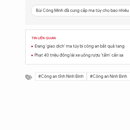
Bùi Công Minh đã cung cấp ma túy cho bao nhiêu
TIN LIÊN QUAN
Đang 'giao dịch' ma túy bị công an bắt quả tang
Phạt 40 triệu đồng lái xe uống rượu 'tẩm' cần sa
#Công an tỉnh Ninh Bình
#Công an Ninh Bình