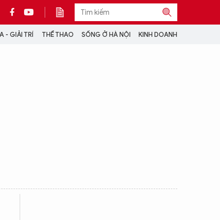
 - GIẢI TRÍ
THỂ THAO
SỐNG Ở HÀ NỘI
KINH DOANH
THÔNG TIN THÊM
CỘNG TÁC VỚI ANTĐ
TRA CỨU XE
HOTLINE: 032 9907 579