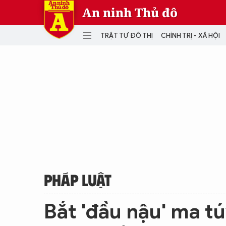
An ninh Thủ đô
TRẬT TỰ ĐÔ THỊ
CHÍNH TRỊ - XÃ HỘI
DANH MỤC
TRẬT TỰ ĐÔ THỊ
CHÍ
THẾ GIỚI
PH
Quân sự
THÀNH PHỐ THÔNG MINH
VĂ
THỂ THAO
SỐ
KINH DOANH
MU
PHÁP LUẬT
Bắt 'đầu nậu' ma tú