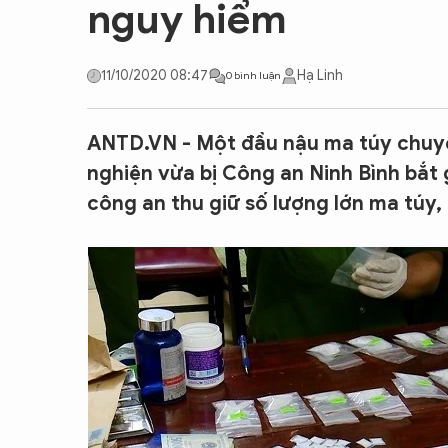
nguy hiểm
CON ĐƯỜNG KHỞI NGHIỆP
11/10/2020 08:47
Hạ Linh
0 bình luận
ANTD.VN - Một đầu nậu ma túy chuyê
nghiện vừa bị Công an Ninh Bình bắt
công an thu giữ số lượng lớn ma túy,