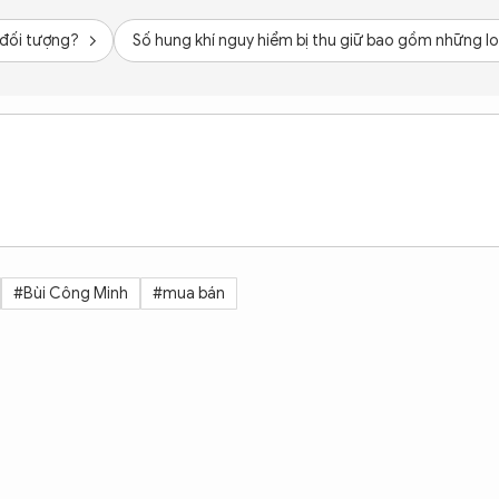
 đối tượng?
Số hung khí nguy hiểm bị thu giữ bao gồm những lo
#Bùi Công Minh
#mua bán