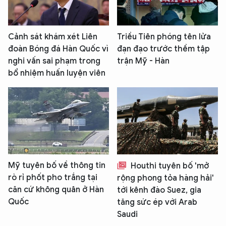
Cảnh sát khám xét Liên
Triều Tiên phóng tên lửa
đoàn Bóng đá Hàn Quốc vì
đạn đạo trước thềm tập
nghi vấn sai phạm trong
trận Mỹ - Hàn
bổ nhiệm huấn luyện viên
Mỹ tuyên bố về thông tin
Houthi tuyên bố 'mở
rò rỉ phốt pho trắng tại
rộng phong tỏa hàng hải'
căn cứ không quân ở Hàn
tới kênh đào Suez, gia
Quốc
tăng sức ép với Arab
Saudi