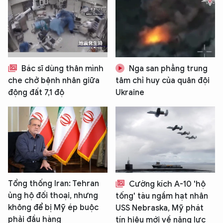
Bác sĩ dùng thân mình
Nga san phẳng trung
che chở bệnh nhân giữa
tâm chỉ huy của quân đội
động đất 7,1 độ
Ukraine
Tổng thống Iran: Tehran
Cường kích A-10 'hộ
ủng hộ đối thoại, nhưng
tống' tàu ngầm hạt nhân
không để bị Mỹ ép buộc
USS Nebraska, Mỹ phát
phải đầu hàng
tín hiệu mới về năng lực