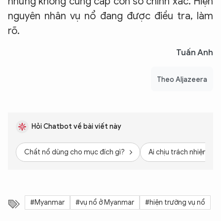
nhưng không cung cấp con số chính xác. Hiện
nguyên nhân vụ nổ đang được điều tra, làm
rõ.
Tuấn Anh
Theo Aljazeera
Hỏi Chatbot về bài viết này
Chất nổ dùng cho mục đích gì?
Ai chịu trách nhiệm về
#Myanmar
#vụ nổ ở Myanmar
#hiện trường vụ nổ