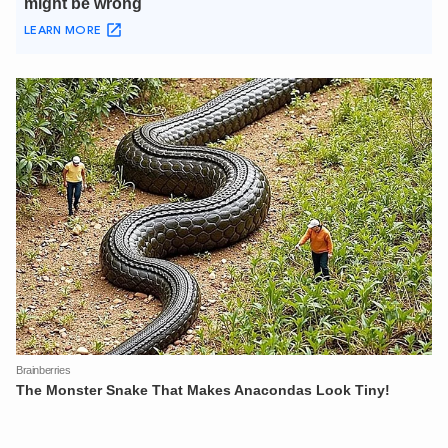
XIN CHÀO,
TÔI LÀ CHATBOT CỦA
Hãy hỏi tôi bất kỳ điều gì bạn cần biết về
An Ninh Thủ Đô nhé. Tôi sẵn sàng hỗ trợ!