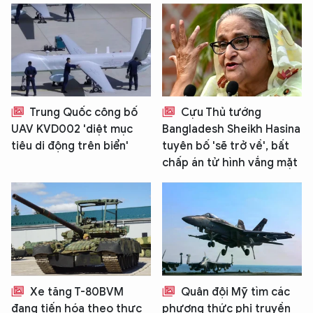
Trung Quốc công bố
Cựu Thủ tướng
UAV KVD002 'diệt mục
Bangladesh Sheikh Hasina
tiêu di động trên biển'
tuyên bố 'sẽ trở về', bất
chấp án tử hình vắng mặt
Xe tăng T-80BVM
Quân đội Mỹ tìm các
đang tiến hóa theo thực
phương thức phi truyền