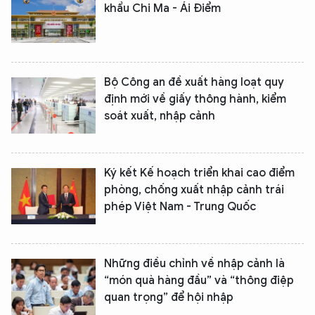
khẩu Chi Ma - Ái Điểm
Bộ Công an đề xuất hàng loạt quy
định mới về giấy thông hành, kiểm
soát xuất, nhập cảnh
Ký kết Kế hoạch triển khai cao điểm
phòng, chống xuất nhập cảnh trái
XIN CHÀO,
phép Việt Nam - Trung Quốc
TÔI LÀ CHATBOT CỦA
Những điều chỉnh về nhập cảnh là
Hãy hỏi tôi bất kỳ điều gì bạn cần biết về
“món quà hàng đầu” và “thông điệp
An Ninh Thủ Đô nhé. Tôi sẵn sàng hỗ trợ!
quan trọng” để hội nhập