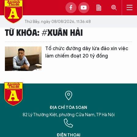
Thứ Bảy, ngày 08/08/2026, 11:36:48
TỪ KHÓA: #XUÂN HẢI
Tổ chức đường dây lừa đảo xin việc
làm chiếm đoạt 20 tỷ đồng
ĐỊA CHỈ TÒA SOẠN
82 Lý Thường Kiệt, phường Cửa Nam, TP Hà Nội
XIN CHÀO,
TÔI LÀ CHATBOT CỦA
ĐIỆN THOẠI