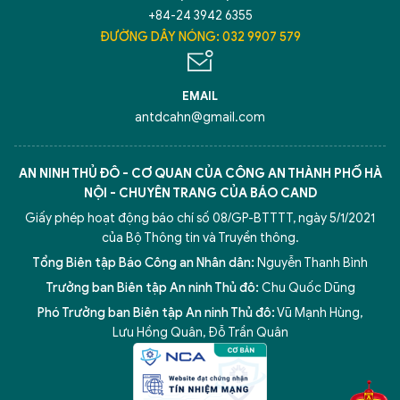
+84-24 3942 6355
ĐƯỜNG DÂY NÓNG: 032 9907 579
Hãy hỏi tôi bất kỳ điều gì bạn cần biết về
An Ninh Thủ Đô nhé. Tôi sẵn sàng hỗ trợ!
EMAIL
antdcahn@gmail.com
AN NINH THỦ ĐÔ - CƠ QUAN CỦA CÔNG AN THÀNH PHỐ HÀ
NỘI - CHUYÊN TRANG CỦA BÁO CAND
Giấy phép hoạt động báo chí số 08/GP-BTTTT, ngày 5/1/2021
của Bộ Thông tin và Truyền thông.
Tổng Biên tập Báo Công an Nhân dân:
Nguyễn Thanh Bình
Trưởng ban Biên tập An ninh Thủ đô:
Chu Quốc Dũng
Phó Trưởng ban Biên tập An ninh Thủ đô:
Vũ Mạnh Hùng
,
5 điểm nghẽn của Hà Nội
giải pháp xử lý điểm nghẽn của
Lưu Hồng Quân
,
Đỗ Trần Quân