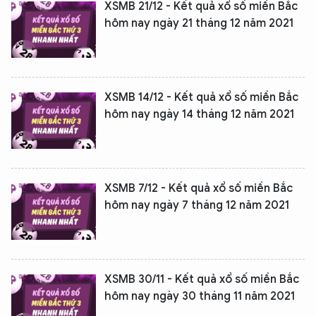
XSMB 21/12 - Kết quả xổ số miền Bắc
hôm nay ngày 21 tháng 12 năm 2021
XSMB 14/12 - Kết quả xổ số miền Bắc
hôm nay ngày 14 tháng 12 năm 2021
XSMB 7/12 - Kết quả xổ số miền Bắc
hôm nay ngày 7 tháng 12 năm 2021
XSMB 30/11 - Kết quả xổ số miền Bắc
hôm nay ngày 30 tháng 11 năm 2021