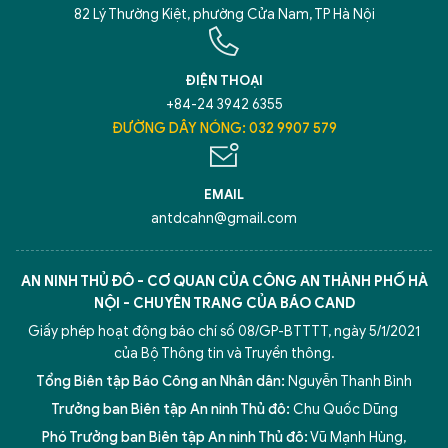
82 Lý Thường Kiệt, phường Cửa Nam, TP Hà Nội
ĐIỆN THOẠI
+84-24 3942 6355
ĐƯỜNG DÂY NÓNG: 032 9907 579
EMAIL
antdcahn@gmail.com
AN NINH THỦ ĐÔ - CƠ QUAN CỦA CÔNG AN THÀNH PHỐ HÀ
NỘI - CHUYÊN TRANG CỦA BÁO CAND
Giấy phép hoạt động báo chí số 08/GP-BTTTT, ngày 5/1/2021
của Bộ Thông tin và Truyền thông.
Tổng Biên tập Báo Công an Nhân dân:
Nguyễn Thanh Bình
Trưởng ban Biên tập An ninh Thủ đô:
Chu Quốc Dũng
Phó Trưởng ban Biên tập An ninh Thủ đô:
Vũ Mạnh Hùng
,