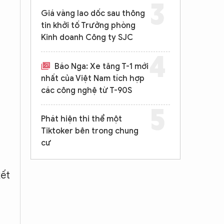
Giá vàng lao dốc sau thông
tin khởi tố Trưởng phòng
Kinh doanh Công ty SJC
Báo Nga: Xe tăng T-1 mới
nhất của Việt Nam tích hợp
các công nghệ từ T-90S
Phát hiện thi thể một
Tiktoker bên trong chung
cư
kết