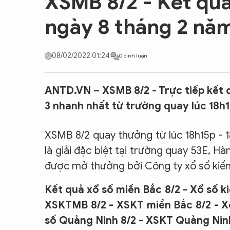
XSMB 8/2 - Kết qu
CON ĐƯỜNG KHỞI NGHIỆP
ngày 8 tháng 2 nă
08/02/2022 01:24
0 bình luận
ANTD.VN – XSMB 8/2 - Trực tiếp kết 
3 nhanh nhất từ trường quay lúc 18h
XSMB 8/2 quay thưởng từ lúc 18h15p - 18
là giải đặc biệt tại trường quay 53E, H
được mở thưởng bởi Công ty xổ số kiến
Kết quả xổ số miền Bắc 8/2 - Xổ số k
XSKTMB 8/2 - XSKT miền Bắc 8/2 - X
số Quảng Ninh 8/2 - XSKT Quảng Nin