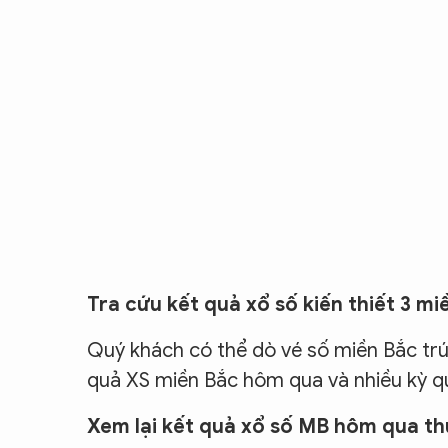
Tra cứu kết quả xổ số kiến thiết 3 mi
Quý khách có thể dò vé số miền Bắc trú
quả XS miền Bắc hôm qua và nhiều kỳ q
Xem lại kết quả xổ số MB hôm qua thứ