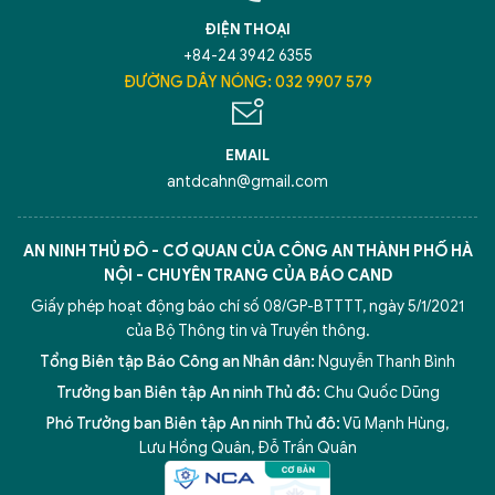
ĐIỆN THOẠI
+84-24 3942 6355
ĐƯỜNG DÂY NÓNG: 032 9907 579
EMAIL
antdcahn@gmail.com
AN NINH THỦ ĐÔ - CƠ QUAN CỦA CÔNG AN THÀNH PHỐ HÀ
NỘI - CHUYÊN TRANG CỦA BÁO CAND
Giấy phép hoạt động báo chí số 08/GP-BTTTT, ngày 5/1/2021
của Bộ Thông tin và Truyền thông.
Tổng Biên tập Báo Công an Nhân dân:
Nguyễn Thanh Bình
Trưởng ban Biên tập An ninh Thủ đô:
Chu Quốc Dũng
Phó Trưởng ban Biên tập An ninh Thủ đô:
Vũ Mạnh Hùng
,
5 điểm nghẽn của Hà Nội
giải pháp xử lý điểm nghẽn của
Lưu Hồng Quân
,
Đỗ Trần Quân