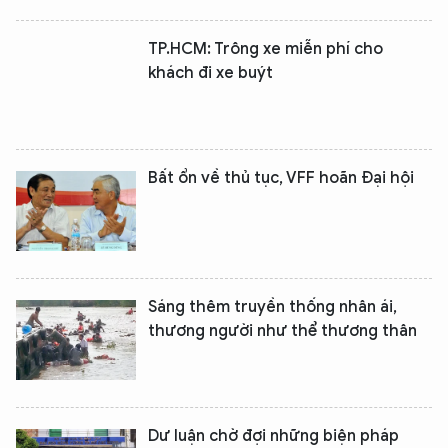
TP.HCM: Trông xe miễn phí cho
khách đi xe buýt
Bất ổn về thủ tục, VFF hoãn Đại hội
XIN CHÀO,
TÔI LÀ CHATBOT CỦA
Hãy hỏi tôi bất kỳ điều gì bạn cần biết về
Sáng thêm truyền thống nhân ái,
An Ninh Thủ Đô nhé. Tôi sẵn sàng hỗ trợ!
thương người như thể thương thân
Dư luận chờ đợi những biện pháp