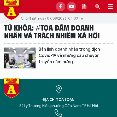
Chủ Nhật, ngày 09/08/2026, 04:03:46
TỪ KHÓA: #TỌA ĐÀM DOANH
NHÂN VÀ TRÁCH NHIỆM XÃ HỘI
Bản lĩnh doanh nhân trong dịch
Covid-19 và những câu chuyện
truyền cảm hứng
ĐỊA CHỈ TÒA SOẠN
82 Lý Thường Kiệt, phường Cửa Nam, TP Hà Nội
XIN CHÀO,