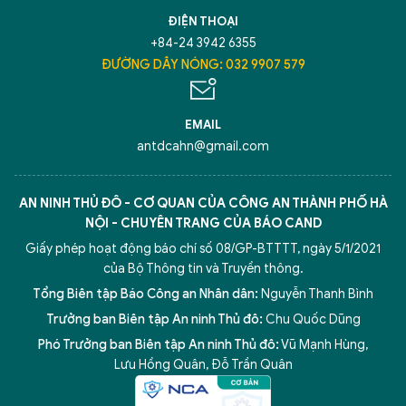
TÔI LÀ CHATBOT CỦA
ĐIỆN THOẠI
+84-24 3942 6355
Hãy hỏi tôi bất kỳ điều gì bạn cần biết về
ĐƯỜNG DÂY NÓNG: 032 9907 579
An Ninh Thủ Đô nhé. Tôi sẵn sàng hỗ trợ!
EMAIL
antdcahn@gmail.com
AN NINH THỦ ĐÔ - CƠ QUAN CỦA CÔNG AN THÀNH PHỐ HÀ
NỘI - CHUYÊN TRANG CỦA BÁO CAND
Giấy phép hoạt động báo chí số 08/GP-BTTTT, ngày 5/1/2021
của Bộ Thông tin và Truyền thông.
Tổng Biên tập Báo Công an Nhân dân:
Nguyễn Thanh Bình
Trưởng ban Biên tập An ninh Thủ đô:
Chu Quốc Dũng
Phó Trưởng ban Biên tập An ninh Thủ đô:
Vũ Mạnh Hùng
,
5 điểm nghẽn của Hà Nội
giải pháp xử lý điểm nghẽn của
Lưu Hồng Quân
,
Đỗ Trần Quân