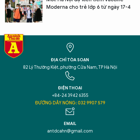
Moderna cho trẻ lớp 6 từ ngày 17-4
XIN CHÀO,
TÔI LÀ CHATBOT CỦA
ĐỊA CHỈ TÒA SOẠN
Hãy hỏi tôi bất kỳ điều gì bạn cần biết về
82 Lý Thường Kiệt, phường Cửa Nam, TP Hà Nội
An Ninh Thủ Đô nhé. Tôi sẵn sàng hỗ trợ!
ĐIỆN THOẠI
+84-24 3942 6355
ĐƯỜNG DÂY NÓNG: 032 9907 579
EMAIL
antdcahn@gmail.com