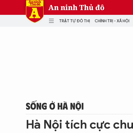
An ninh Thủ đô
TRẬT TỰ ĐÔ THỊ
CHÍNH TRỊ - XÃ HỘI
DANH MỤC
TRẬT TỰ ĐÔ THỊ
CHÍ
THẾ GIỚI
PH
Quân sự
THÀNH PHỐ THÔNG MINH
VĂ
THỂ THAO
SỐ
KINH DOANH
MU
SỐNG Ở HÀ NỘI
Hà Nội tích cực ch