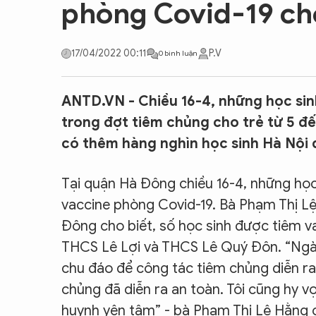
phòng Covid-19 cho
CON ĐƯỜNG KHỞI NGHIỆP
17/04/2022 00:11
P.V
0 bình luận
ANTD.VN - Chiều 16-4, những học sin
trong đợt tiêm chủng cho trẻ từ 5 đế
có thêm hàng nghìn học sinh Hà Nội 
Tại quận Hà Đông chiều 16-4, những học
vaccine phòng Covid-19. Bà Phạm Thị L
Đông cho biết, số học sinh được tiêm v
THCS Lê Lợi và THCS Lê Quý Đôn. “Ngàn
chu đáo để công tác tiêm chủng diễn ra t
chủng đã diễn ra an toàn. Tôi cũng hy v
huynh yên tâm” - bà Phạm Thị Lệ Hằng c