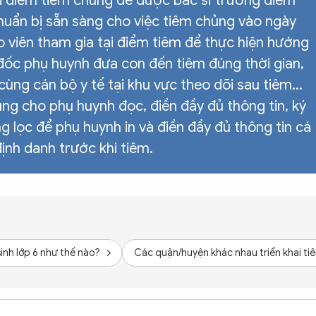
i điểm tiêm chủng để được bác sĩ trưởng điểm
huẩn bị sẵn sàng cho việc tiêm chủng vào ngày
o viên tham gia tại điểm tiêm để thực hiện hướng
đốc phụ huynh đưa con đến tiêm đúng thời gian,
ùng cán bộ y tế tại khu vực theo dõi sau tiêm...
ng cho phụ huynh đọc, điền đầy đủ thông tin, ký
g lọc để phụ huynh in và điền đầy đủ thông tin cá
định danh trước khi tiêm.
inh lớp 6 như thế nào?
Các quận/huyện khác nhau triển khai tiê