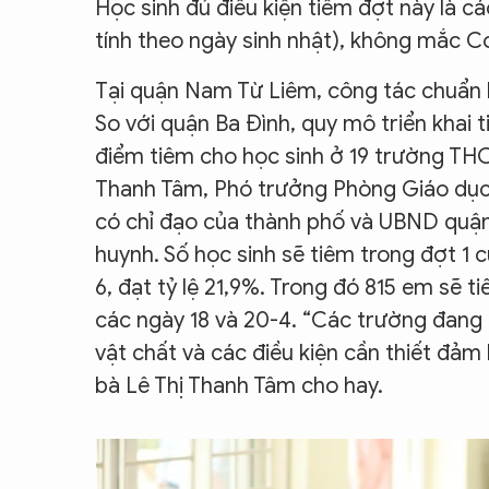
Học sinh đủ điều kiện tiêm đợt này là các
tính theo ngày sinh nhật), không mắc Co
Tại quận Nam Từ Liêm, công tác chuẩn b
So với quận Ba Đình, quy mô triển khai t
điểm tiêm cho học sinh ở 19 trường THCS
Thanh Tâm, Phó trưởng Phòng Giáo dục 
có chỉ đạo của thành phố và UBND quận,
huynh. Số học sinh sẽ tiêm trong đợt 1 c
6, đạt tỷ lệ 21,9%. Trong đó 815 em sẽ t
các ngày 18 và 20-4. “Các trường đang t
vật chất và các điều kiện cần thiết đảm 
bà Lê Thị Thanh Tâm cho hay.