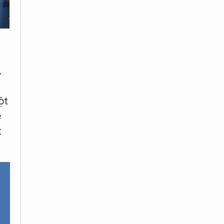
.
ột
ẽ
t