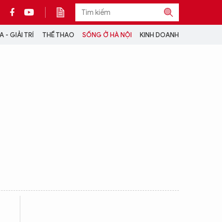
 - GIẢI TRÍ
THỂ THAO
SỐNG Ở HÀ NỘI
KINH DOANH
THÔNG TIN THÊM
CỘNG TÁC VỚI ANTĐ
TRA CỨU XE
HOTLINE: 032 9907 579