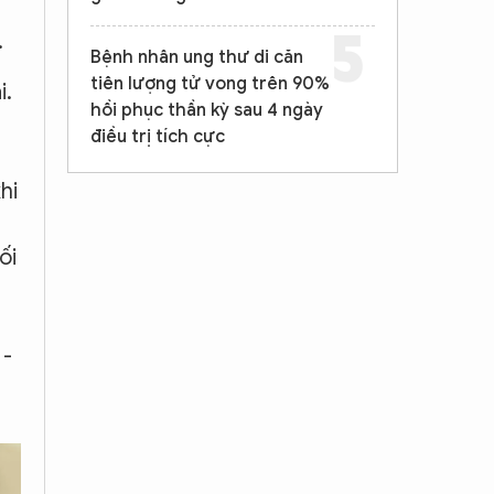
.
Bệnh nhân ung thư di căn
tiên lượng tử vong trên 90%
i.
hồi phục thần kỳ sau 4 ngày
điều trị tích cực
hi
ối
 -