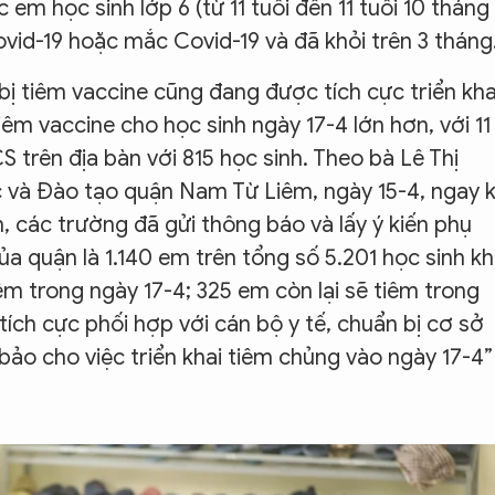
 em học sinh lớp 6 (từ 11 tuổi đến 11 tuổi 10 tháng
vid-19 hoặc mắc Covid-19 và đã khỏi trên 3 tháng
ị tiêm vaccine cũng đang được tích cực triển kha
iêm vaccine cho học sinh ngày 17-4 lớn hơn, với 11
 trên địa bàn với 815 học sinh. Theo bà Lê Thị
và Đào tạo quận Nam Từ Liêm, ngày 15-4, ngay k
 các trường đã gửi thông báo và lấy ý kiến phụ
ủa quận là 1.140 em trên tổng số 5.201 học sinh kh
iêm trong ngày 17-4; 325 em còn lại sẽ tiêm trong
ích cực phối hợp với cán bộ y tế, chuẩn bị cơ sở
bảo cho việc triển khai tiêm chủng vào ngày 17-4”