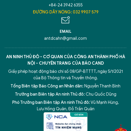
+84-24 3942 6355
ĐƯỜNG DÂY NÓNG: 032 9907 579
Hãy hỏi tôi bất kỳ điều gì bạn cần biết về
An Ninh Thủ Đô nhé. Tôi sẵn sàng hỗ trợ!
EMAIL
antdcahn@gmail.com
AN NINH THỦ ĐÔ - CƠ QUAN CỦA CÔNG AN THÀNH PHỐ HÀ
NỘI - CHUYÊN TRANG CỦA BÁO CAND
Giấy phép hoạt động báo chí số 08/GP-BTTTT, ngày 5/1/2021
của Bộ Thông tin và Truyền thông.
Tổng Biên tập Báo Công an Nhân dân:
Nguyễn Thanh Bình
Trưởng ban Biên tập An ninh Thủ đô:
Chu Quốc Dũng
Phó Trưởng ban Biên tập An ninh Thủ đô:
Vũ Mạnh Hùng
,
5 điểm nghẽn của Hà Nội
giải pháp xử lý điểm nghẽn của
Lưu Hồng Quân
,
Đỗ Trần Quân