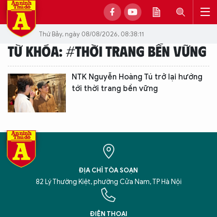
Thứ Bảy, ngày 08/08/2026, 08:38:11
TỪ KHÓA: #THỜI TRANG BỀN VỮNG
NTK Nguyễn Hoàng Tú trở lại hướng
tới thời trang bền vững
ĐỊA CHỈ TÒA SOẠN
82 Lý Thường Kiệt, phường Cửa Nam, TP Hà Nội
XIN CHÀO,
TÔI LÀ CHATBOT CỦA
ĐIỆN THOẠI