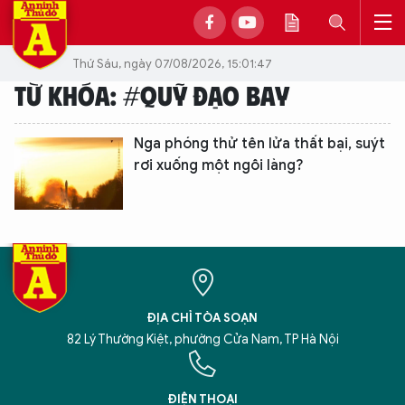
Thứ Sáu, ngày 07/08/2026, 15:01:47
TỪ KHÓA: #QUỸ ĐẠO BAY
Nga phóng thử tên lửa thất bại, suýt
rơi xuống một ngôi làng?
ĐỊA CHỈ TÒA SOẠN
82 Lý Thường Kiệt, phường Cửa Nam, TP Hà Nội
XIN CHÀO,
TÔI LÀ CHATBOT CỦA
ĐIỆN THOẠI