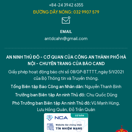
+84-24 3942 6355
ĐƯỜNG DÂY NÓNG: 032 9907 579
Hãy hỏi tôi bất kỳ điều gì bạn cần biết về
An Ninh Thủ Đô nhé. Tôi sẵn sàng hỗ trợ!
EMAIL
antdcahn@gmail.com
AN NINH THỦ ĐÔ - CƠ QUAN CỦA CÔNG AN THÀNH PHỐ HÀ
NỘI - CHUYÊN TRANG CỦA BÁO CAND
Giấy phép hoạt động báo chí số 08/GP-BTTTT, ngày 5/1/2021
của Bộ Thông tin và Truyền thông.
Tổng Biên tập Báo Công an Nhân dân:
Nguyễn Thanh Bình
Trưởng ban Biên tập An ninh Thủ đô:
Chu Quốc Dũng
Phó Trưởng ban Biên tập An ninh Thủ đô:
Vũ Mạnh Hùng
,
5 điểm nghẽn của Hà Nội
giải pháp xử lý điểm nghẽn của
Lưu Hồng Quân
,
Đỗ Trần Quân