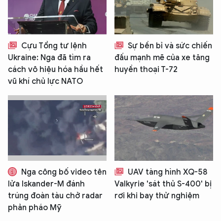
Cựu Tổng tư lệnh
Sự bền bỉ và sức chiến
Ukraine: Nga đã tìm ra
đấu mạnh mẽ của xe tăng
cách vô hiệu hóa hầu hết
huyền thoại T-72
vũ khí chủ lực NATO
Nga công bố video tên
UAV tàng hình XQ-58
lửa Iskander-M đánh
Valkyrie 'sát thủ S-400' bị
trúng đoàn tàu chở radar
rơi khi bay thử nghiệm
phản pháo Mỹ