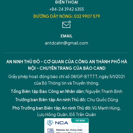
ĐIỆN THOẠI
+84-24 3942 6355
ĐƯỜNG DÂY NÓNG: 032 9907 579
EMAIL
antdcahn@gmail.com
AN NINH THỦ ĐÔ - CƠ QUAN CỦA CÔNG AN THÀNH PHỐ HÀ
NỘI - CHUYÊN TRANG CỦA BÁO CAND
Giấy phép hoạt động báo chí số 08/GP-BTTTT, ngày 5/1/2021
của Bộ Thông tin và Truyền thông.
Tổng Biên tập Báo Công an Nhân dân:
Nguyễn Thanh Bình
Trưởng ban Biên tập An ninh Thủ đô:
Chu Quốc Dũng
Phó Trưởng ban Biên tập An ninh Thủ đô:
Vũ Mạnh Hùng
,
Lưu Hồng Quân
,
Đỗ Trần Quân
5 điểm nghẽn của Hà Nội
giải pháp xử lý điểm nghẽn của