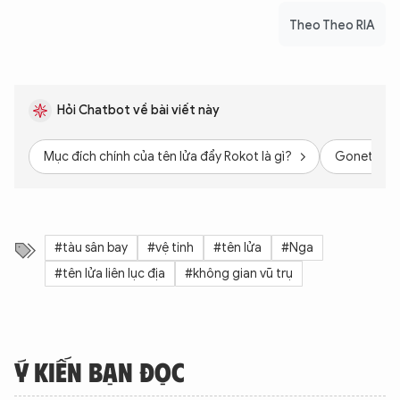
Theo Theo RIA
Hỏi Chatbot về bài viết này
Mục đích chính của tên lửa đẩy Rokot là gì?
Gonets-M c
#tàu sân bay
#vệ tinh
#tên lửa
#Nga
#tên lửa liên lục địa
#không gian vũ trụ
Ý KIẾN BẠN ĐỌC