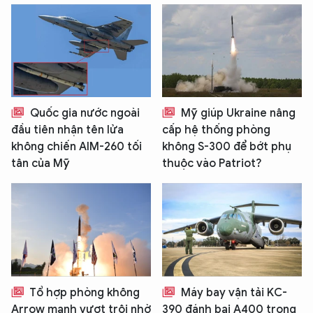
TÔI LÀ CHATBOT CỦA
Hãy hỏi tôi bất kỳ điều gì bạn cần biết về
An Ninh Thủ Đô nhé. Tôi sẵn sàng hỗ trợ!
Quốc gia nước ngoài
Mỹ giúp Ukraine nâng
đầu tiên nhận tên lửa
cấp hệ thống phòng
không chiến AIM-260 tối
không S-300 để bớt phụ
tân của Mỹ
thuộc vào Patriot?
Tổ hợp phòng không
Máy bay vận tải KC-
Arrow mạnh vượt trội nhờ
390 đánh bại A400 trong