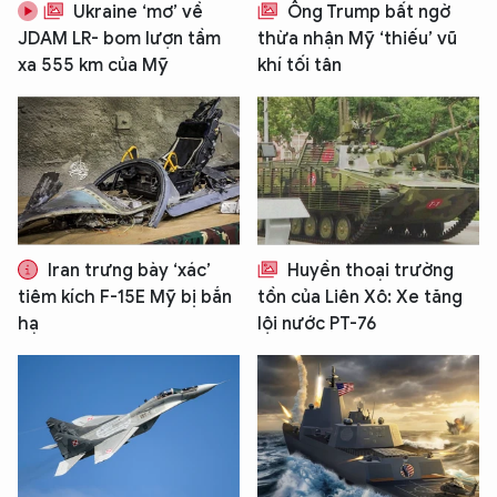
Ukraine ‘mơ’ về
Ông Trump bất ngờ
JDAM LR- bom lượn tầm
thừa nhận Mỹ ‘thiếu’ vũ
xa 555 km của Mỹ
khí tối tân
Iran trưng bày ‘xác’
Huyền thoại trường
tiêm kích F-15E Mỹ bị bắn
tồn của Liên Xô: Xe tăng
hạ
lội nước PT-76