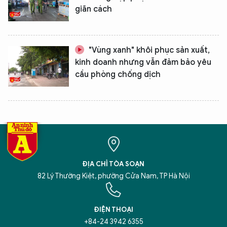
giãn cách
"Vùng xanh" khôi phục sản xuất,
kinh doanh nhưng vẫn đảm bảo yêu
cầu phòng chống dịch
XIN CHÀO,
TÔI LÀ CHATBOT CỦA
Hãy hỏi tôi bất kỳ điều gì bạn cần biết về
An Ninh Thủ Đô nhé. Tôi sẵn sàng hỗ trợ!
ĐỊA CHỈ TÒA SOẠN
82 Lý Thường Kiệt, phường Cửa Nam, TP Hà Nội
ĐIỆN THOẠI
+84-24 3942 6355