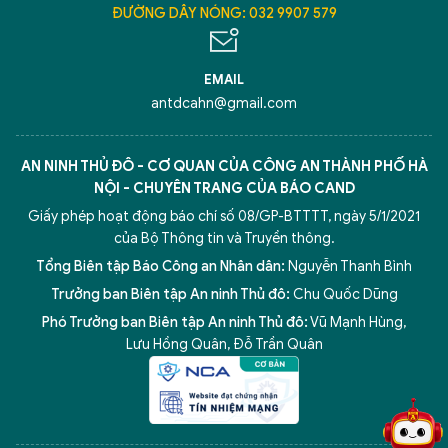
ĐƯỜNG DÂY NÓNG: 032 9907 579
EMAIL
antdcahn@gmail.com
AN NINH THỦ ĐÔ - CƠ QUAN CỦA CÔNG AN THÀNH PHỐ HÀ
NỘI - CHUYÊN TRANG CỦA BÁO CAND
Giấy phép hoạt động báo chí số 08/GP-BTTTT, ngày 5/1/2021
của Bộ Thông tin và Truyền thông.
Tổng Biên tập Báo Công an Nhân dân:
Nguyễn Thanh Bình
Trưởng ban Biên tập An ninh Thủ đô:
Chu Quốc Dũng
Phó Trưởng ban Biên tập An ninh Thủ đô:
Vũ Mạnh Hùng
,
5 điểm nghẽn của Hà Nội
giải pháp xử lý điểm nghẽn của
Lưu Hồng Quân
,
Đỗ Trần Quân