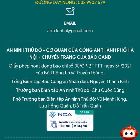
ĐƯỜNG DÂY NÓNG: 032 9907 579
EMAIL
antdcahn@gmail.com
AN NINH THỦ ĐÔ - CƠ QUAN CỦA CÔNG AN THÀNH PHỐ HÀ
NỘI - CHUYÊN TRANG CỦA BÁO CAND
Giấy phép hoạt động báo chí số 08/GP-BTTTT, ngày 5/1/2021
của Bộ Thông tin và Truyền thông.
Tổng Biên tập Báo Công an Nhân dân:
Nguyễn Thanh Bình
Trưởng ban Biên tập An ninh Thủ đô:
Chu Quốc Dũng
Phó Trưởng ban Biên tập An ninh Thủ đô:
Vũ Mạnh Hùng
,
5 điểm nghẽn của Hà Nội
giải pháp xử lý điểm nghẽn của
Lưu Hồng Quân
,
Đỗ Trần Quân