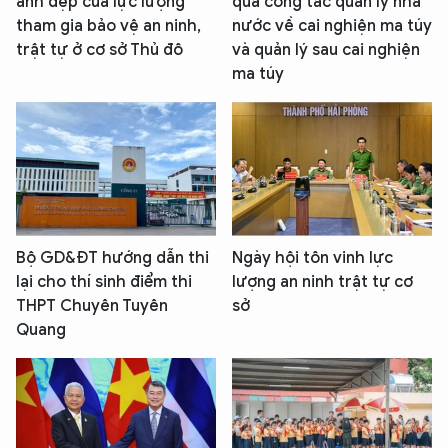
ảnh đẹp của lực lượng
quả công tác quản lý nhà
tham gia bảo vệ an ninh,
nước về cai nghiện ma túy
trật tự ở cơ sở Thủ đô
và quản lý sau cai nghiện
ma túy
Bộ GD&ĐT hướng dẫn thi
Ngày hội tôn vinh lực
lại cho thí sinh điểm thi
lượng an ninh trật tự cơ
THPT Chuyên Tuyên
sở
Quang