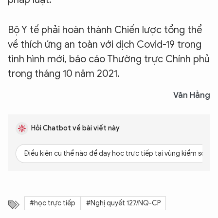
Bộ Y tế phải hoàn thành Chiến lược tổng thể
về thích ứng an toàn với dịch Covid-19 trong
tình hình mới, báo cáo Thường trực Chính phủ
trong tháng 10 năm 2021.
Vân Hằng
Hỏi Chatbot về bài viết này
Điều kiện cụ thể nào để dạy học trực tiếp tại vùng kiểm soát 
XIN CHÀO,
TÔI LÀ CHATBOT CỦA
#học trực tiếp
#Nghị quyết 127/NQ-CP