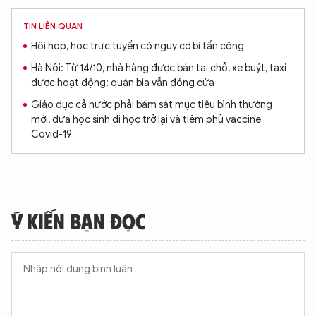
Hãy hỏi tôi bất kỳ điều gì bạn cần biết về
TIN LIÊN QUAN
An Ninh Thủ Đô nhé. Tôi sẵn sàng hỗ trợ!
Hội họp, học trực tuyến có nguy cơ bị tấn công
Hà Nội: Từ 14/10, nhà hàng được bán tại chỗ, xe buýt, taxi
được hoạt động; quán bia vẫn đóng cửa
Giáo dục cả nước phải bám sát mục tiêu bình thường
mới, đưa học sinh đi học trở lại và tiêm phủ vaccine
Covid-19
Ý KIẾN BẠN ĐỌC