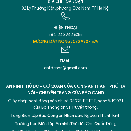
ĐỊA CHỈ TÒA SOẠN
82 Lý Thường Kiệt, phường Cửa Nam, TP Hà Nội
ĐIỆN THOẠI
+84-24 3942 6355
ĐƯỜNG DÂY NÓNG: 032 9907 579
EMAIL
antdcahn@gmail.com
AN NINH THỦ ĐÔ - CƠ QUAN CỦA CÔNG AN THÀNH PHỐ HÀ
NỘI - CHUYÊN TRANG CỦA BÁO CAND
Giấy phép hoạt động báo chí số 08/GP-BTTTT, ngày 5/1/2021
của Bộ Thông tin và Truyền thông.
Tổng Biên tập Báo Công an Nhân dân:
Nguyễn Thanh Bình
Trưởng ban Biên tập An ninh Thủ đô:
Chu Quốc Dũng