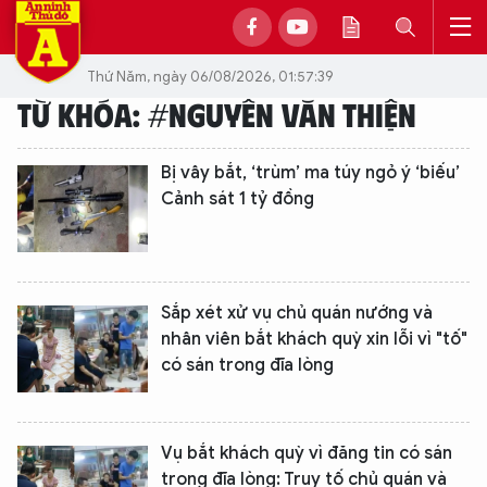
Thứ Năm, ngày 06/08/2026, 01:57:39
TỪ KHÓA: #NGUYỄN VĂN THIỆN
Bị vây bắt, ‘trùm’ ma túy ngỏ ý ‘biếu’
Cảnh sát 1 tỷ đồng
Sắp xét xử vụ chủ quán nướng và
nhân viên bắt khách quỳ xin lỗi vì "tố"
có sán trong đĩa lòng
Vụ bắt khách quỳ vì đăng tin có sán
trong đĩa lòng: Truy tố chủ quán và