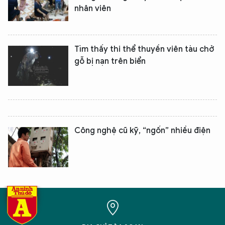
nhân viên
Tìm thấy thi thể thuyền viên tàu chở
gỗ bị nạn trên biển
XIN CHÀO,
TÔI LÀ CHATBOT CỦA
Công nghệ cũ kỹ, “ngốn” nhiều điện
Hãy hỏi tôi bất kỳ điều gì bạn cần biết về
An Ninh Thủ Đô nhé. Tôi sẵn sàng hỗ trợ!