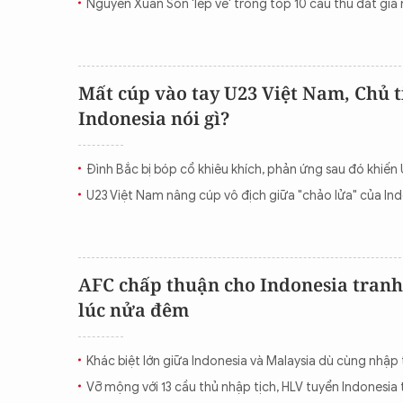
Nguyễn Xuân Son 'lép vế' trong tốp 10 cầu thủ đắt gi
Mất cúp vào tay U23 Việt Nam, Chủ t
Indonesia nói gì?
Đình Bắc bị bóp cổ khiêu khích, phản ứng sau đó khiến 
U23 Việt Nam nâng cúp vô địch giữa "chảo lửa" của In
AFC chấp thuận cho Indonesia tran
lúc nửa đêm
Khác biệt lớn giữa Indonesia và Malaysia dù cùng nhập 
Vỡ mộng với 13 cầu thủ nhập tịch, HLV tuyển Indonesia