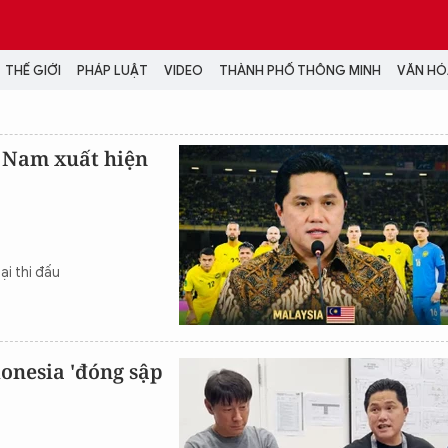
THẾ GIỚI
PHÁP LUẬT
VIDEO
THÀNH PHỐ THÔNG MINH
VĂN HÓA
MEDIA
t Nam xuất hiện
NH TRỊ - XÃ HỘI
VIDEO
Đại hội Đảng
PODCAST
ÁP LUẬT
ẢNH
LONGFORM
ại thi đấu
N HÓA - GIẢI TRÍ
INFOGRAPHIC
NG Ở HÀ NỘI
LỊCH VẠN SỰ
LTIMEDIA
Podcast
donesia 'đóng sập
Video
Ảnh
Infographic