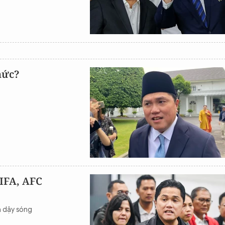
hức?
FIFA, AFC
a dậy sóng