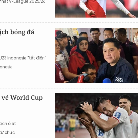
á nhất V-League 2025/26
ịch bóng đá
U23 Indonesia "tắt điện"
donesia
h vé World Cup
tịch ồ ạt
 từ chức