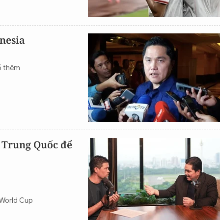
nesia
bố thêm
à Trung Quốc để
n World Cup