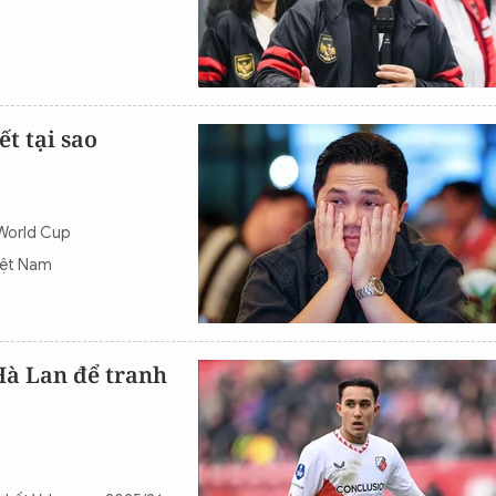
t tại sao
 World Cup
iệt Nam
 Hà Lan để tranh