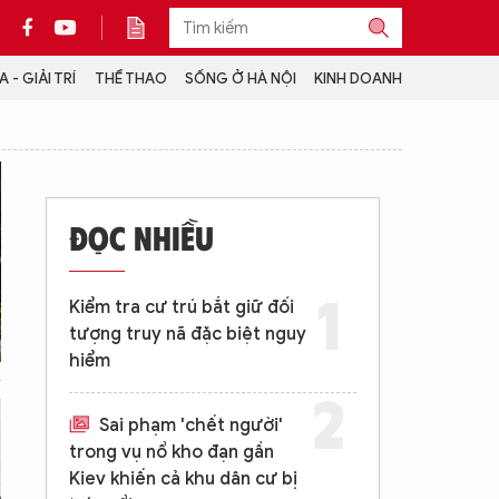
 - GIẢI TRÍ
THỂ THAO
SỐNG Ở HÀ NỘI
KINH DOANH
THÔNG TIN THÊM
CỘNG TÁC VỚI ANTĐ
ĐỌC NHIỀU
TRA CỨU XE
HOTLINE: 032 9907 579
Kiểm tra cư trú bắt giữ đối
tượng truy nã đặc biệt nguy
hiểm
Sai phạm 'chết người'
trong vụ nổ kho đạn gần
Kiev khiến cả khu dân cư bị