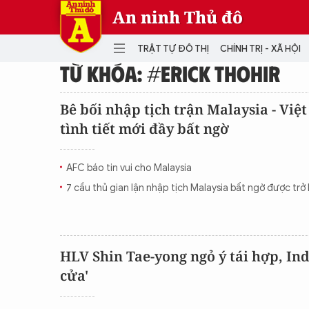
An ninh Thủ đô
TRẬT TỰ ĐÔ THỊ
CHÍNH TRỊ - XÃ HỘI
TỪ KHÓA: #ERICK THOHIR
DANH MỤC
Bê bối nhập tịch trận Malaysia - Việ
tình tiết mới đầy bất ngờ
TRẬT TỰ ĐÔ THỊ
CHÍ
THẾ GIỚI
PH
AFC báo tin vui cho Malaysia
Quân sự
7 cầu thủ gian lận nhập tịch Malaysia bất ngờ được trở l
THÀNH PHỐ THÔNG MINH
VĂ
THỂ THAO
SỐ
KINH DOANH
MU
HLV Shin Tae-yong ngỏ ý tái hợp, In
cửa'