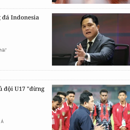
g đá Indonesia
hãi"
ủ đội U17 "đừng
 Á