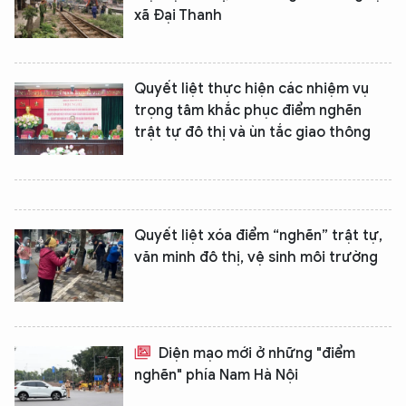
xã Đại Thanh
Quyết liệt thực hiện các nhiệm vụ
trọng tâm khắc phục điểm nghẽn
trật tự đô thị và ùn tắc giao thông
Quyết liệt xóa điểm “nghẽn” trật tự,
văn minh đô thị, vệ sinh môi trường
XIN CHÀO,
TÔI LÀ CHATBOT CỦA
Diện mạo mới ở những "điểm
Hãy hỏi tôi bất kỳ điều gì bạn cần biết về
nghẽn" phía Nam Hà Nội
An Ninh Thủ Đô nhé. Tôi sẵn sàng hỗ trợ!