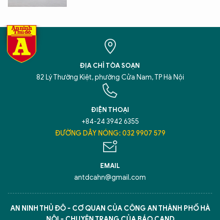
ĐỊA CHỈ TÒA SOẠN
82 Lý Thường Kiệt, phường Cửa Nam, TP Hà Nội
ĐIỆN THOẠI
+84-24 3942 6355
ĐƯỜNG DÂY NÓNG: 032 9907 579
EMAIL
antdcahn@gmail.com
AN NINH THỦ ĐÔ - CƠ QUAN CỦA CÔNG AN THÀNH PHỐ HÀ
NỘI - CHUYÊN TRANG CỦA BÁO CAND