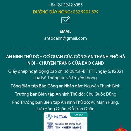
+84-24 3942 6355
ĐƯỜNG DÂY NÓNG: 032 9907 579
Hãy hỏi tôi bất kỳ điều gì bạn cần biết về
An Ninh Thủ Đô nhé. Tôi sẵn sàng hỗ trợ!
EMAIL
antdcahn@gmail.com
AN NINH THỦ ĐÔ - CƠ QUAN CỦA CÔNG AN THÀNH PHỐ HÀ
NỘI - CHUYÊN TRANG CỦA BÁO CAND
Giấy phép hoạt động báo chí số 08/GP-BTTTT, ngày 5/1/2021
của Bộ Thông tin và Truyền thông.
Tổng Biên tập Báo Công an Nhân dân:
Nguyễn Thanh Bình
Trưởng ban Biên tập An ninh Thủ đô:
Chu Quốc Dũng
Phó Trưởng ban Biên tập An ninh Thủ đô:
Vũ Mạnh Hùng
,
5 điểm nghẽn của Hà Nội
giải pháp xử lý điểm nghẽn của
Lưu Hồng Quân
,
Đỗ Trần Quân