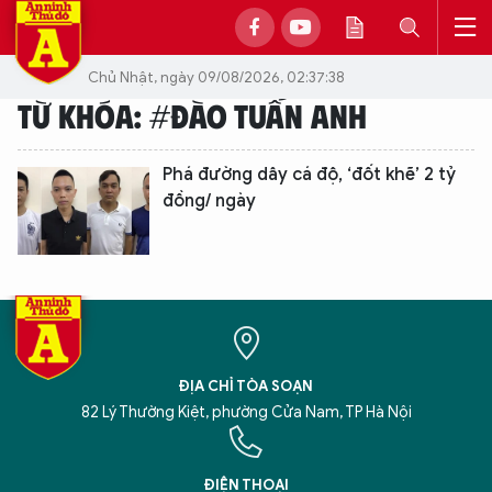
Chủ Nhật, ngày 09/08/2026, 02:37:38
TỪ KHÓA: #ĐÀO TUẤN ANH
Phá đường dây cá độ, ‘đốt khẽ’ 2 tỷ
đồng/ ngày
ĐỊA CHỈ TÒA SOẠN
82 Lý Thường Kiệt, phường Cửa Nam, TP Hà Nội
XIN CHÀO,
TÔI LÀ CHATBOT CỦA
ĐIỆN THOẠI