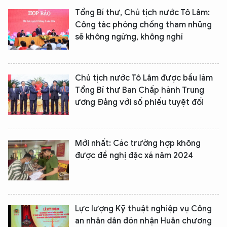
Tổng Bí thư, Chủ tịch nước Tô Lâm:
Công tác phòng chống tham nhũng
sẽ không ngừng, không nghỉ
Chủ tịch nước Tô Lâm được bầu làm
Tổng Bí thư Ban Chấp hành Trung
ương Đảng với số phiếu tuyệt đối
XIN CHÀO,
Mới nhất: Các trường hợp không
TÔI LÀ CHATBOT CỦA
được đề nghị đặc xá năm 2024
Hãy hỏi tôi bất kỳ điều gì bạn cần biết về
An Ninh Thủ Đô nhé. Tôi sẵn sàng hỗ trợ!
Lực lượng Kỹ thuật nghiệp vụ Công
an nhân dân đón nhận Huân chương