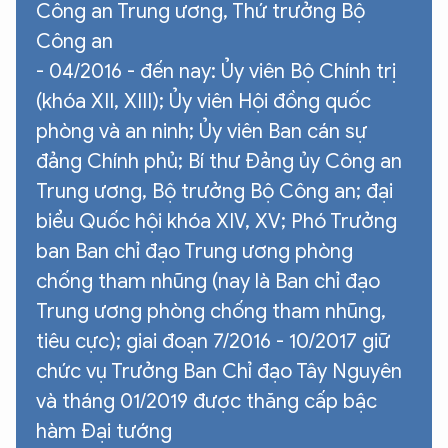
Công an Trung ương, Thứ trưởng Bộ
Công an
- 04/2016 - đến nay: Ủy viên Bộ Chính trị
XIN CHÀO,
(khóa XII, XIII); Ủy viên Hội đồng quốc
TÔI LÀ CHATBOT CỦA
phòng và an ninh; Ủy viên Ban cán sự
đảng Chính phủ; Bí thư Đảng ủy Công an
Hãy hỏi tôi bất kỳ điều gì bạn cần biết về
Trung ương, Bộ trưởng Bộ Công an; đại
An Ninh Thủ Đô nhé. Tôi sẵn sàng hỗ trợ!
biểu Quốc hội khóa XIV, XV; Phó Trưởng
ban Ban chỉ đạo Trung ương phòng
chống tham nhũng (nay là Ban chỉ đạo
Trung ương phòng chống tham nhũng,
tiêu cực); giai đoạn 7/2016 - 10/2017 giữ
chức vụ Trưởng Ban Chỉ đạo Tây Nguyên
và tháng 01/2019 được thăng cấp bậc
hàm Đại tướng