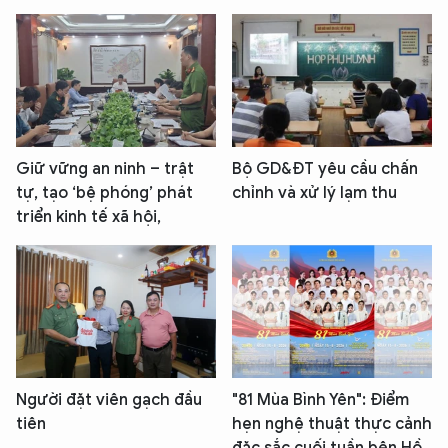
Giữ vững an ninh – trật
Bộ GD&ĐT yêu cầu chấn
tự, tạo ‘bệ phóng’ phát
chỉnh và xử lý lạm thu
triển kinh tế xã hội,
Người đặt viên gạch đầu
"81 Mùa Bình Yên": Điểm
tiên
hẹn nghệ thuật thực cảnh