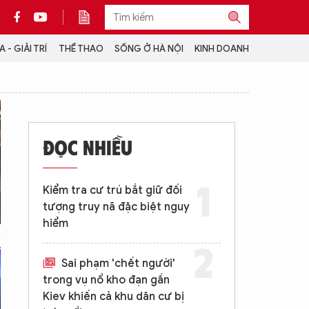
 - GIẢI TRÍ
THỂ THAO
SỐNG Ở HÀ NỘI
KINH DOANH
THÔNG TIN THÊM
CỘNG TÁC VỚI ANTĐ
ĐỌC NHIỀU
TRA CỨU XE
HOTLINE: 032 9907 579
Kiểm tra cư trú bắt giữ đối
tượng truy nã đặc biệt nguy
hiểm
Sai phạm 'chết người'
trong vụ nổ kho đạn gần
Kiev khiến cả khu dân cư bị