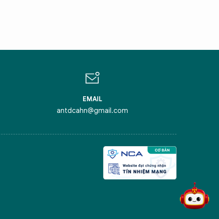
ÔI LÀ CHATBOT CỦA
ỏi tôi bất kỳ điều gì bạn cần biết về
inh Thủ Đô nhé. Tôi sẵn sàng hỗ trợ!
EMAIL
antdcahn@gmail.com
iểm nghẽn của Thủ đô
ô Anh hùng