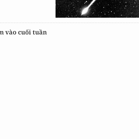
m vào cuối tuần
X