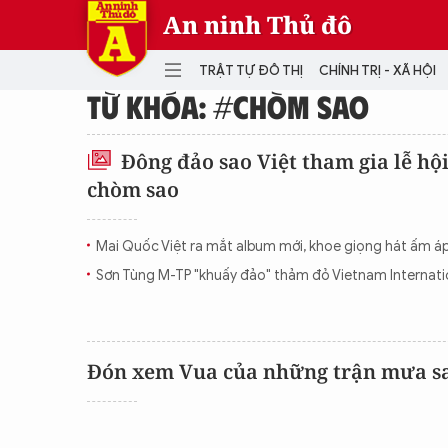
An ninh Thủ đô
TRẬT TỰ ĐÔ THỊ
CHÍNH TRỊ - XÃ HỘI
TỪ KHÓA: #CHÒM SAO
DANH MỤC
Đông đảo sao Việt tham gia lễ hộ
chòm sao
TRẬT TỰ ĐÔ THỊ
CHÍ
THẾ GIỚI
PH
Mai Quốc Việt ra mắt album mới, khoe giọng hát ấm á
Quân sự
Sơn Tùng M-TP "khuấy đảo" thảm đỏ Vietnam Internati
THÀNH PHỐ THÔNG MINH
VĂ
THỂ THAO
SỐ
KINH DOANH
MU
Đón xem Vua của những trận mưa sa