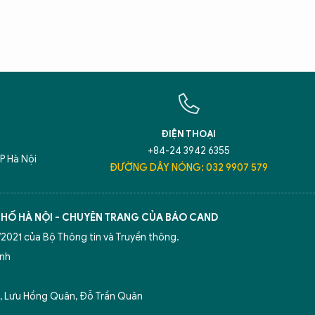
T
Hãy h
An N
ĐIỆN THOẠI
+84-24 3942 6355
P Hà Nội
ĐƯỜNG DÂY NÓNG: 032 9907 579
5 điểm nghẽn của Hà Nội
giải pháp xử lý đ
50 năm Báo An ninh Thủ đô
Công an Thủ đ
PHỐ HÀ NỘI - CHUYÊN TRANG CỦA BÁO CAND
2021 của Bộ Thông tin và Truyền thông.
ình
 Lưu Hồng Quân, Đỗ Trần Quân