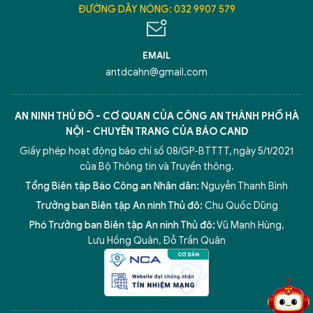
ĐƯỜNG DÂY NÓNG: 032 9907 579
EMAIL
antdcahn@gmail.com
AN NINH THỦ ĐÔ - CƠ QUAN CỦA CÔNG AN THÀNH PHỐ HÀ
NỘI - CHUYÊN TRANG CỦA BÁO CAND
Giấy phép hoạt động báo chí số 08/GP-BTTTT, ngày 5/1/2021
của Bộ Thông tin và Truyền thông.
Tổng Biên tập Báo Công an Nhân dân:
Nguyễn Thanh Bình
Trưởng ban Biên tập An ninh Thủ đô:
Chu Quốc Dũng
Phó Trưởng ban Biên tập An ninh Thủ đô:
Vũ Mạnh Hùng
,
5 điểm nghẽn của Hà Nội
giải pháp xử lý điểm nghẽn của
Lưu Hồng Quân
,
Đỗ Trần Quân