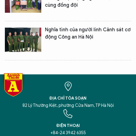
cùng đồng đội
Nghĩa tình của người lính Cảnh sát cơ
động Công an Hà Nội
XIN CHÀO,
TÔI LÀ CHATBOT CỦA
Hãy hỏi tôi bất kỳ điều gì bạn cần biết về
An Ninh Thủ Đô nhé. Tôi sẵn sàng hỗ trợ!
ĐỊA CHỈ TÒA SOẠN
82 Lý Thường Kiệt, phường Cửa Nam, TP Hà Nội
ĐIỆN THOẠI
+84-24 3942 6355