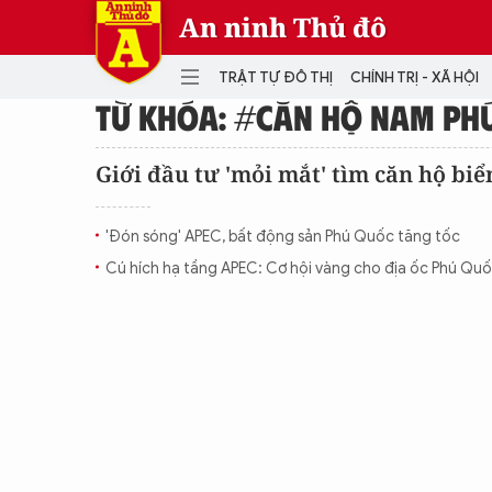
An ninh Thủ đô
TRẬT TỰ ĐÔ THỊ
CHÍNH TRỊ - XÃ HỘI
TỪ KHÓA: #CĂN HỘ NAM PH
DANH MỤC
Giới đầu tư 'mỏi mắt' tìm căn hộ bi
TRẬT TỰ ĐÔ THỊ
CHÍ
'Đón sóng' APEC, bất động sản Phú Quốc tăng tốc
THẾ GIỚI
PH
Cú hích hạ tầng APEC: Cơ hội vàng cho địa ốc Phú Qu
Quân sự
THÀNH PHỐ THÔNG MINH
VĂ
THỂ THAO
SỐ
KINH DOANH
MU