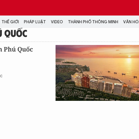
THẾ GIỚI
PHÁP LUẬT
VIDEO
THÀNH PHỐ THÔNG MINH
VĂN HÓA
Ú QUỐC
MEDIA
ển Phú Quốc
NH TRỊ - XÃ HỘI
VIDEO
Đại hội Đảng
PODCAST
ÁP LUẬT
ẢNH
ốc
LONGFORM
N HÓA - GIẢI TRÍ
INFOGRAPHIC
NG Ở HÀ NỘI
LỊCH VẠN SỰ
LTIMEDIA
Podcast
Video
Ảnh
Infographic