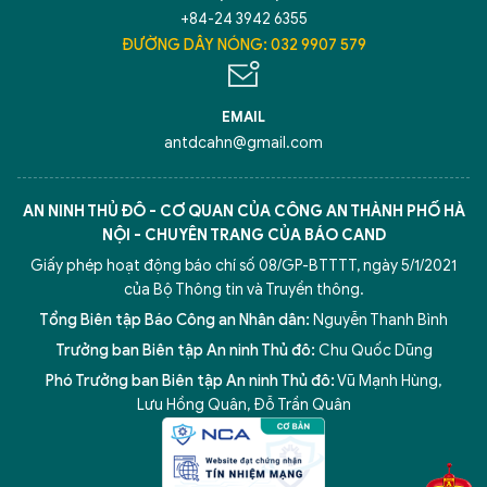
+84-24 3942 6355
ĐƯỜNG DÂY NÓNG: 032 9907 579
Hãy hỏi tôi bất kỳ điều gì bạn cần biết về
An Ninh Thủ Đô nhé. Tôi sẵn sàng hỗ trợ!
EMAIL
antdcahn@gmail.com
AN NINH THỦ ĐÔ - CƠ QUAN CỦA CÔNG AN THÀNH PHỐ HÀ
NỘI - CHUYÊN TRANG CỦA BÁO CAND
Giấy phép hoạt động báo chí số 08/GP-BTTTT, ngày 5/1/2021
của Bộ Thông tin và Truyền thông.
Tổng Biên tập Báo Công an Nhân dân:
Nguyễn Thanh Bình
Trưởng ban Biên tập An ninh Thủ đô:
Chu Quốc Dũng
Phó Trưởng ban Biên tập An ninh Thủ đô:
Vũ Mạnh Hùng
,
5 điểm nghẽn của Hà Nội
giải pháp xử lý điểm nghẽn của
Lưu Hồng Quân
,
Đỗ Trần Quân