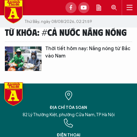
Thứ Bảy, ngày 08/08/2026, 02:21:59
TỪ KHÓA: #CẢ NƯỚC NẮNG NÓNG
Thời tiết hôm nay: Nắng nóng từ Bắc
vào Nam
ĐỊA CHỈ TÒA SOẠN
82 Lý Thường Kiệt, phường Cửa Nam, TP Hà Nội
XIN CHÀO,
TÔI LÀ CHATBOT CỦA
ĐIỆN THOẠI