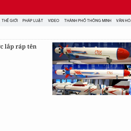
THẾ GIỚI
PHÁP LUẬT
VIDEO
THÀNH PHỐ THÔNG MINH
VĂN HÓA
MEDIA
c lắp ráp tên
NH TRỊ - XÃ HỘI
VIDEO
Đại hội Đảng
PODCAST
ÁP LUẬT
ẢNH
LONGFORM
N HÓA - GIẢI TRÍ
INFOGRAPHIC
NG Ở HÀ NỘI
LỊCH VẠN SỰ
LTIMEDIA
Podcast
Video
Ảnh
Infographic