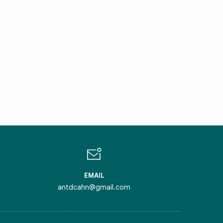
IN CHÀO,
ÔI LÀ CHATBOT CỦA
ỏi tôi bất kỳ điều gì bạn cần biết về
inh Thủ Đô nhé. Tôi sẵn sàng hỗ trợ!
EMAIL
antdcahn@gmail.com
iểm nghẽn của Thủ đô