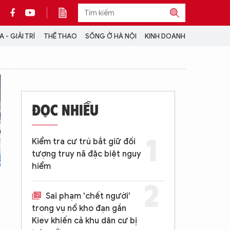
 - GIẢI TRÍ
THỂ THAO
SỐNG Ở HÀ NỘI
KINH DOANH
THÔNG TIN THÊM
CỘNG TÁC VỚI ANTĐ
ĐỌC NHIỀU
TRA CỨU XE
HOTLINE: 032 9907 579
Kiểm tra cư trú bắt giữ đối
tượng truy nã đặc biệt nguy
hiểm
Sai phạm 'chết người'
trong vụ nổ kho đạn gần
Kiev khiến cả khu dân cư bị