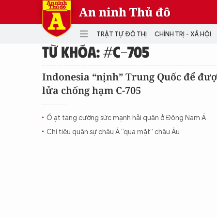
An ninh Thủ đô
TRẬT TỰ ĐÔ THỊ
CHÍNH TRỊ - XÃ HỘI
TỪ KHÓA: #C-705
DANH MỤC
Indonesia “nịnh” Trung Quốc để đượ
lửa chống hạm C-705
TRẬT TỰ ĐÔ THỊ
CHÍ
THẾ GIỚI
PH
Ồ ạt tăng cường sức mạnh hải quân ở Đông Nam Á
Quân sự
Chi tiêu quân sự châu Á “qua mặt” châu Âu
THÀNH PHỐ THÔNG MINH
VĂ
THỂ THAO
SỐ
KINH DOANH
MU