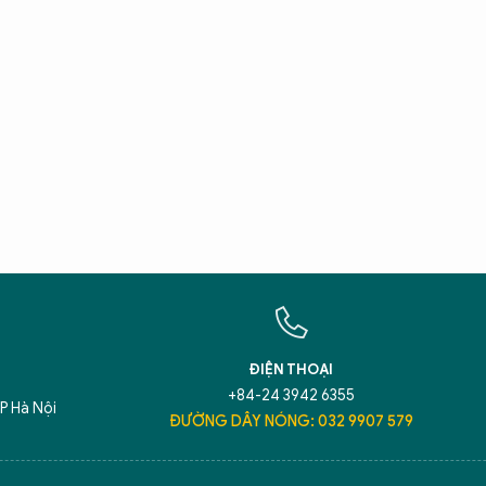
X
T
Hãy h
An N
ĐIỆN THOẠI
+84-24 3942 6355
P Hà Nội
ĐƯỜNG DÂY NÓNG: 032 9907 579
5 điểm nghẽn của Hà Nội
giải pháp xử lý đ