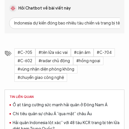
Hỏi Chatbot về bài viết này
Indonesia dự kiến đóng bao nhiêu tàu chiến và trang bị tên lử
#C-705
#tên lửa vác vai
#cận âm
#C-704
#C-602
#radar chủ động
#hồng ngoại
#vùng nhận diện phòng không
#chuyển giao công nghệ
TIN LIÊN QUAN
Ồ ạt tăng cường sức mạnh hải quân ở Đông Nam Á
Chi tiêu quân sự châu Á “qua mặt” châu Âu
Hải quân Indonesia lột xác” với 48 tàu KCR trang bị tên lửa
diệt hạm Trung Quốc?