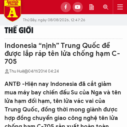
Thứ Bảy, ngày 08/08/2026, 12:47:26
THẾ GIỚI
Indonesia “nịnh” Trung Quốc để
được lắp ráp tên lửa chống hạm C-
705
Thu Huệ
04/11/2014 04:24
ANTĐ -Hiện nay Indonesia đã cắt giảm
mua máy bay chiến đấu Su của Nga và tên
lửa hạm đối hạm, tên lửa vác vai của
Trung Quốc, đồng thời mong giành được
hợp đồng chuyển giao công nghệ tên lửa
chống hạm C-705 sản xuất hoàn toàn