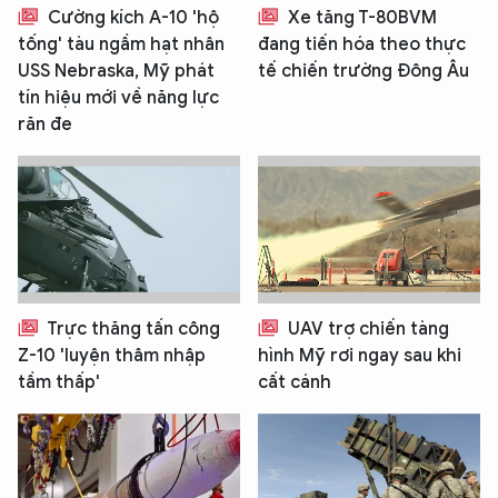
Cường kích A-10 'hộ
Xe tăng T-80BVM
tống' tàu ngầm hạt nhân
đang tiến hóa theo thực
USS Nebraska, Mỹ phát
tế chiến trường Đông Âu
tín hiệu mới về năng lực
răn đe
Trực thăng tấn công
UAV trợ chiến tàng
Z-10 'luyện thâm nhập
hình Mỹ rơi ngay sau khi
tầm thấp'
cất cánh