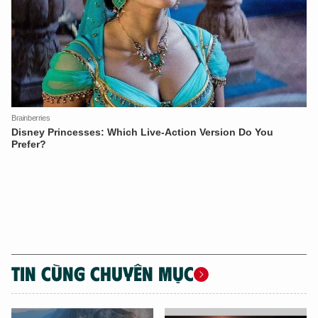
TÔI LÀ CHATBOT CỦA
Hãy hỏi tôi bất kỳ điều gì bạn cần biết về
An Ninh Thủ Đô nhé. Tôi sẵn sàng hỗ trợ!
TIN CÙNG CHUYÊN MỤC