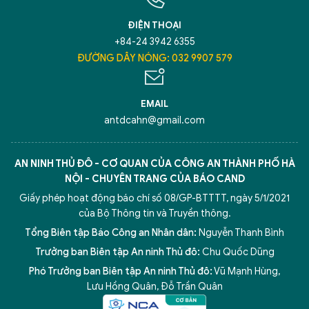
ĐIỆN THOẠI
+84-24 3942 6355
ĐƯỜNG DÂY NÓNG: 032 9907 579
EMAIL
antdcahn@gmail.com
AN NINH THỦ ĐÔ - CƠ QUAN CỦA CÔNG AN THÀNH PHỐ HÀ
NỘI - CHUYÊN TRANG CỦA BÁO CAND
Giấy phép hoạt động báo chí số 08/GP-BTTTT, ngày 5/1/2021
của Bộ Thông tin và Truyền thông.
Tổng Biên tập Báo Công an Nhân dân:
Nguyễn Thanh Bình
Trưởng ban Biên tập An ninh Thủ đô:
Chu Quốc Dũng
Phó Trưởng ban Biên tập An ninh Thủ đô:
Vũ Mạnh Hùng
,
Lưu Hồng Quân
,
Đỗ Trần Quân
5 điểm nghẽn của Hà Nội
giải pháp xử lý điểm nghẽn của