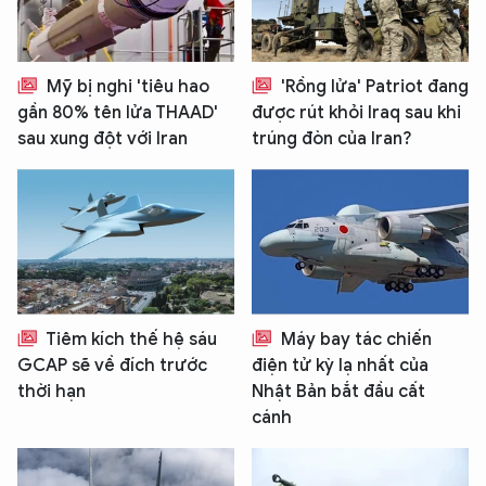
Mỹ bị nghi 'tiêu hao
'Rồng lửa' Patriot đang
gần 80% tên lửa THAAD'
được rút khỏi Iraq sau khi
sau xung đột với Iran
trúng đòn của Iran?
Tiêm kích thế hệ sáu
Máy bay tác chiến
GCAP sẽ về đích trước
điện tử kỳ lạ nhất của
thời hạn
Nhật Bản bắt đầu cất
cánh