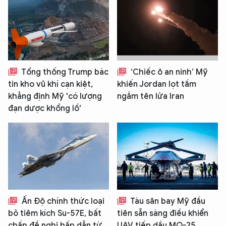
Tổng thống Trump bác
‘Chiếc ô an ninh’ Mỹ
tin kho vũ khí cạn kiệt,
khiến Jordan lọt tầm
khẳng định Mỹ 'có lượng
ngắm tên lửa Iran
đạn dược khổng lồ'
Ấn Độ chính thức loại
Tàu sân bay Mỹ đầu
bỏ tiêm kích Su-57E, bất
tiên sẵn sàng điều khiển
chấp đề nghị hấp dẫn từ
UAV tiếp dầu MQ-25