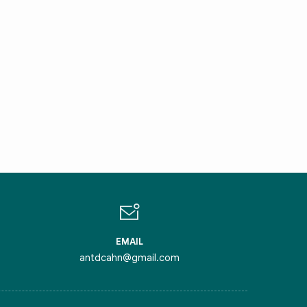
IN CHÀO,
ÔI LÀ CHATBOT CỦA
ỏi tôi bất kỳ điều gì bạn cần biết về
inh Thủ Đô nhé. Tôi sẵn sàng hỗ trợ!
EMAIL
antdcahn@gmail.com
iểm nghẽn của Thủ đô