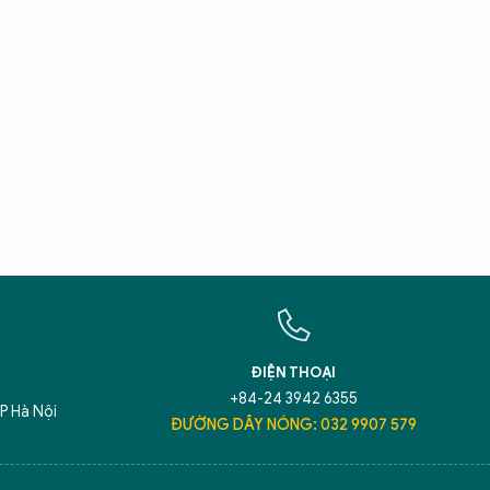
X
T
Hãy h
An N
ĐIỆN THOẠI
+84-24 3942 6355
P Hà Nội
ĐƯỜNG DÂY NÓNG: 032 9907 579
5 điểm nghẽn của Hà Nội
giải pháp xử lý đ