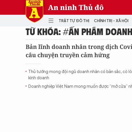
An ninh Thủ đô
TRẬT TỰ ĐÔ THỊ
CHÍNH TRỊ - XÃ HỘI
TỪ KHÓA: #ẤN PHẨM DOANH
DANH MỤC
Bản lĩnh doanh nhân trong dịch Cov
câu chuyện truyền cảm hứng
TRẬT TỰ ĐÔ THỊ
CHÍ
THẾ GIỚI
PH
Thủ tướng mong đội ngũ doanh nhân có bản sắc, có lò
Quân sự
kinh doanh
THÀNH PHỐ THÔNG MINH
VĂ
Doanh nghiệp Việt Nam mong muốn được “mở cửa” nh
THỂ THAO
SỐ
KINH DOANH
MU