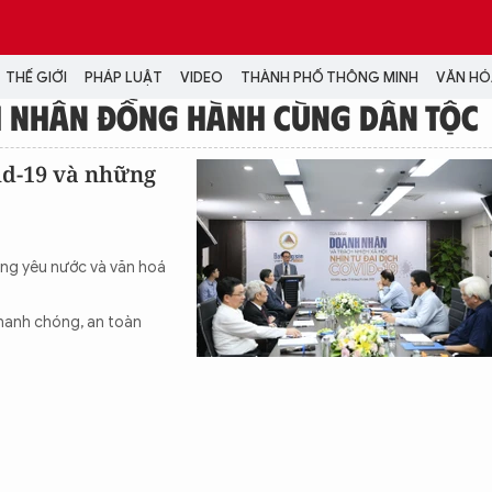
THẾ GIỚI
PHÁP LUẬT
VIDEO
THÀNH PHỐ THÔNG MINH
VĂN HÓA
 NHÂN ĐỒNG HÀNH CÙNG DÂN TỘC
MEDIA
id-19 và những
NH TRỊ - XÃ HỘI
VIDEO
Đại hội Đảng
PODCAST
ÁP LUẬT
ẢNH
ng yêu nước và văn hoá
LONGFORM
N HÓA - GIẢI TRÍ
INFOGRAPHIC
anh chóng, an toàn
NG Ở HÀ NỘI
LỊCH VẠN SỰ
LTIMEDIA
Podcast
Video
Ảnh
Infographic