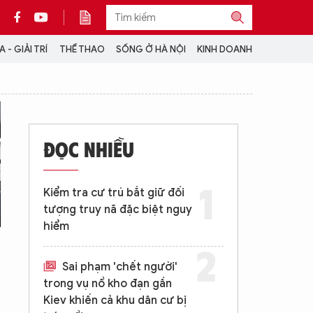
 - GIẢI TRÍ
THỂ THAO
SỐNG Ở HÀ NỘI
KINH DOANH
THÔNG TIN THÊM
CỘNG TÁC VỚI ANTĐ
ĐỌC NHIỀU
TRA CỨU XE
HOTLINE: 032 9907 579
Kiểm tra cư trú bắt giữ đối
tượng truy nã đặc biệt nguy
hiểm
Sai phạm 'chết người'
trong vụ nổ kho đạn gần
Kiev khiến cả khu dân cư bị