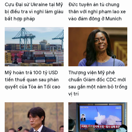
Cựu Đại sứ Ukraine tại Mỹ
Đức tuyên án tù chung
XIN CHÀO,
bị điều tra vì nghi làm giàu
thân với nghi phạm lao xe
TÔI LÀ CHATBOT CỦA
bất hợp pháp
vào đám đông ở Munich
Hãy hỏi tôi bất kỳ điều gì bạn cần biết về
An Ninh Thủ Đô nhé. Tôi sẵn sàng hỗ trợ!
Mỹ hoàn trả 100 tỷ USD
Thượng viện Mỹ phê
tiền thuế quan sau phán
chuẩn Giám đốc CDC mới
quyết của Tòa án Tối cao
sau gần một năm bỏ trống
vị trí