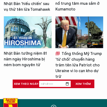
nổ trung tâm mua sắm ở
Nhật Bản 'hiếu chiến' sau
Kumamoto
vụ thử tên lửa Tomahawk
Nhật Bản tưởng niệm 81
Tổng thống Mỹ Trump
năm ngày Hiroshima bị
‘từ chối’ chuyển hàng
ném bom nguyên tử
trăm tên lửa Patriot cho
Ukraine vì lo cạn kho dự
trữ
XEM THEO NGÀY:
XEM THÊM