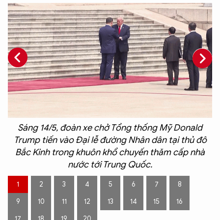
Sáng 14/5, đoàn xe chở Tổng thống Mỹ Donald
Trump tiến vào Đại lễ đường Nhân dân tại thủ đô
Bắc Kinh trong khuôn khổ chuyến thăm cấp nhà
i
nước tới Trung Quốc.
1
2
3
4
5
6
7
8
9
10
11
12
13
14
15
16
17
18
19
20