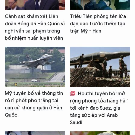
Cảnh sát khám xét Liên
Triều Tiên phóng tên lửa
đoàn Bóng đá Hàn Quốc vì
đạn đạo trước thềm tập
nghi vấn sai phạm trong
trận Mỹ - Hàn
bổ nhiệm huấn luyện viên
Mỹ tuyên bố về thông tin
Houthi tuyên bố 'mở
rò rỉ phốt pho trắng tại
rộng phong tỏa hàng hải'
căn cứ không quân ở Hàn
tới kênh đào Suez, gia
Quốc
tăng sức ép với Arab
Saudi