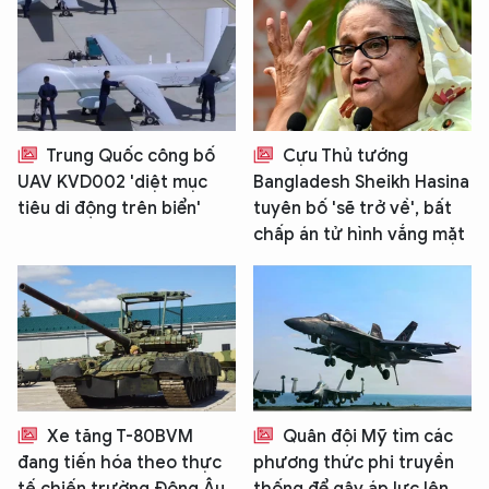
Trung Quốc công bố
Cựu Thủ tướng
UAV KVD002 'diệt mục
Bangladesh Sheikh Hasina
tiêu di động trên biển'
tuyên bố 'sẽ trở về', bất
chấp án tử hình vắng mặt
Xe tăng T-80BVM
Quân đội Mỹ tìm các
đang tiến hóa theo thực
phương thức phi truyền
tế chiến trường Đông Âu
thống để gây áp lực lên