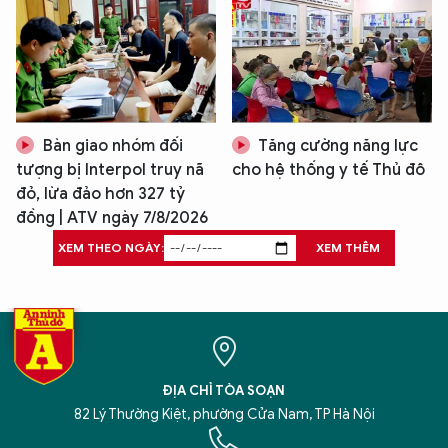
Bàn giao nhóm đối
Tăng cường năng lực
tượng bị Interpol truy nã
cho hệ thống y tế Thủ đô
đỏ, lừa đảo hơn 327 tỷ
đồng | ATV ngày 7/8/2026
XEM THEO NGÀY:
XEM THÊM
ĐỊA CHỈ TÒA SOẠN
82 Lý Thường Kiệt, phường Cửa Nam, TP Hà Nội