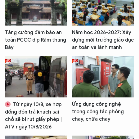
Tăng cường đảm bảo an
Năm học 2026-2027: Xây
toàn PCCC dịp Rằm tháng
dựng môi trường giáo dục
Bảy
an toàn và lành mạnh
XIN CHÀO,
TÔI LÀ CHATBOT CỦA
Hãy hỏi tôi bất kỳ điều gì bạn cần biết về
Ứng dụng công nghệ
Từ ngày 10/8, xe hợp
An Ninh Thủ Đô nhé. Tôi sẵn sàng hỗ trợ!
trong công tác phòng
đồng đón trả khách sai
cháy, chữa cháy
chỗ sẽ bị rút giấy phép |
ATV ngày 10/8/2026