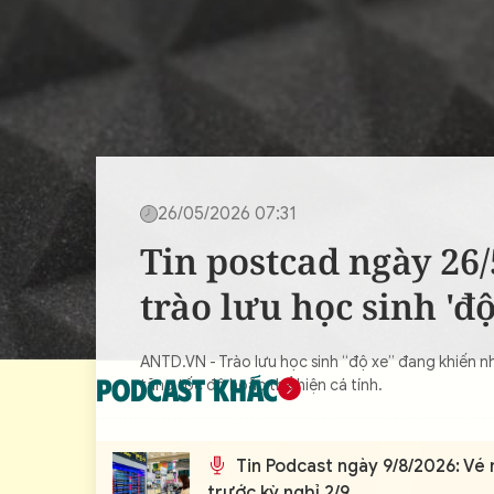
CON ĐƯỜNG KHỞI NGHIỆP
26/05/2026 07:31
Tin postcad ngày 26
trào lưu học sinh 'độ
ANTD.VN - Trào lưu học sinh “độ xe” đang khiến nhi
PODCAST KHÁC
tăng tốc độ hoặc thể hiện cá tính.
Tin Podcast ngày 9/8/2026: Vé
trước kỳ nghỉ 2/9