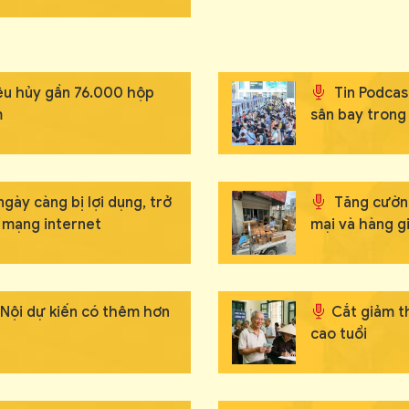
iêu hủy gần 76.000 hộp
Tin Podcas
m
sân bay trong
gày càng bị lợi dụng, trở
Tăng cường
n mạng internet
mại và hàng g
 Nội dự kiến có thêm hơn
Cắt giảm t
cao tuổi