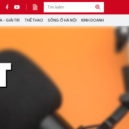
 - GIẢI TRÍ
THỂ THAO
SỐNG Ở HÀ NỘI
KINH DOANH
THÔNG TIN THÊM
CỘNG TÁC VỚI ANTĐ
TRA CỨU XE
HOTLINE: 032 9907 579