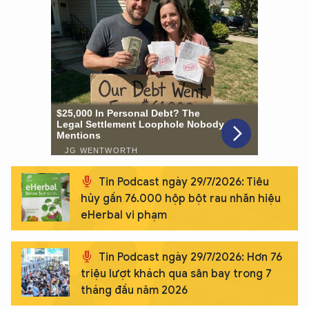
XIN CHÀO,
Tin Podcast ngày 29/7/2026: Tiêu
TÔI LÀ CHATBOT CỦA
hủy gần 76.000 hộp bột rau nhãn hiệu
eHerbal vi phạm
Hãy hỏi tôi bất kỳ điều gì bạn cần biết về
An Ninh Thủ Đô nhé. Tôi sẵn sàng hỗ trợ!
Tin Podcast ngày 29/7/2026: Hơn 76
triệu lượt khách qua sân bay trong 7
tháng đầu năm 2026