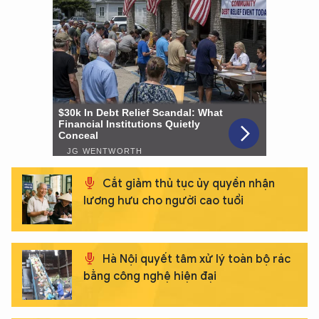
XIN CHÀO,
Cắt giảm thủ tục ủy quyền nhận
TÔI LÀ CHATBOT CỦA
lương hưu cho người cao tuổi
Hãy hỏi tôi bất kỳ điều gì bạn cần biết về
Hà Nội quyết tâm xử lý toàn bộ rác
An Ninh Thủ Đô nhé. Tôi sẵn sàng hỗ trợ!
bằng công nghệ hiện đại