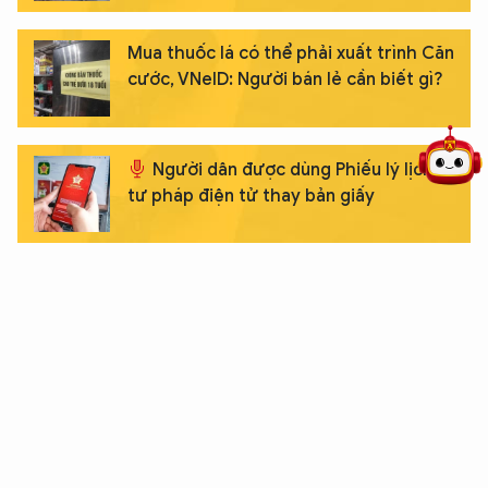
Mua thuốc lá có thể phải xuất trình Căn
5 điểm nghẽn của Hà Nội
giải pháp xử lý điểm nghẽn của
cước, VNeID: Người bán lẻ cần biết gì?
Người dân được dùng Phiếu lý lịch
tư pháp điện tử thay bản giấy
Tin Podcast ngày 3/7/2026: Xử lý 50
trường hợp vi phạm tại đường sắt
trong ngày đầu tháng 7/2026
Tin Podcast: Đường dây chế tạo vũ khí
quân dụng quy mô lớn sa lưới