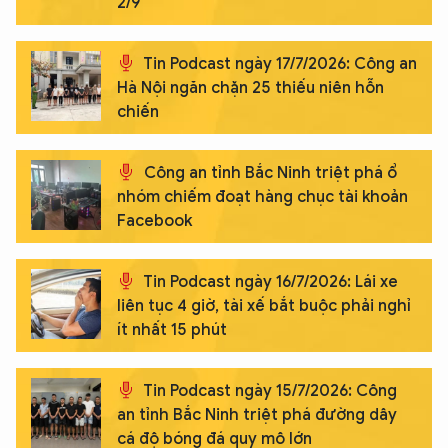
2/9
Tin Podcast ngày 17/7/2026: Công an
Hà Nội ngăn chặn 25 thiếu niên hỗn
chiến
Công an tỉnh Bắc Ninh triệt phá ổ
nhóm chiếm đoạt hàng chục tài khoản
Facebook
Tin Podcast ngày 16/7/2026: Lái xe
liên tục 4 giờ, tài xế bắt buộc phải nghỉ
ít nhất 15 phút
XIN CHÀO,
TÔI LÀ CHATBOT CỦA
Tin Podcast ngày 15/7/2026: Công
an tỉnh Bắc Ninh triệt phá đường dây
cá độ bóng đá quy mô lớn