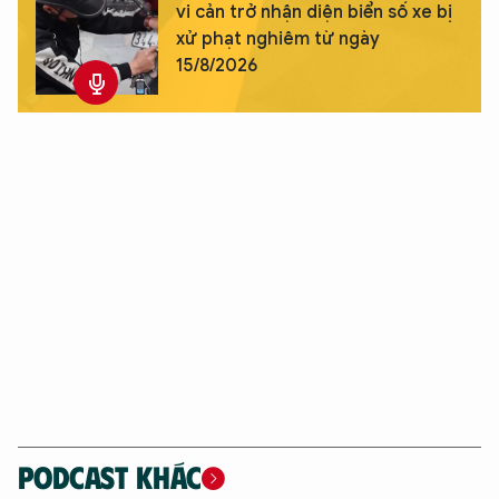
vi cản trở nhận diện biển số xe bị
xử phạt nghiêm từ ngày
15/8/2026
PODCAST KHÁC