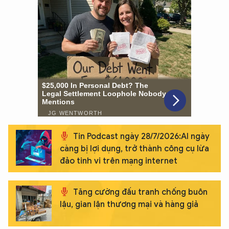
XIN CHÀO,
Tin Podcast ngày 28/7/2026:AI ngày
TÔI LÀ CHATBOT CỦA
càng bị lợi dụng, trở thành công cụ lừa
đảo tinh vi trên mạng internet
Hãy hỏi tôi bất kỳ điều gì bạn cần biết về
An Ninh Thủ Đô nhé. Tôi sẵn sàng hỗ trợ!
Tăng cường đấu tranh chống buôn
lậu, gian lận thương mại và hàng giả