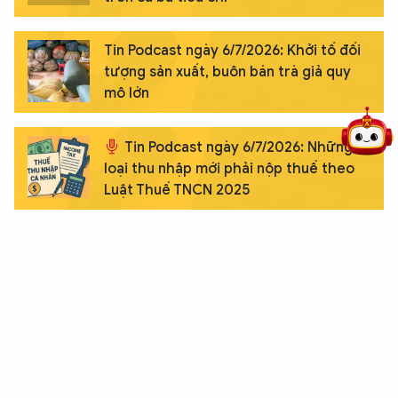
5 điểm nghẽn của Hà Nội
giải pháp xử lý điểm nghẽn của
Tin Podcast ngày 6/7/2026: Khởi tố đối
tượng sản xuất, buôn bán trà giả quy
mô lớn
Tin Podcast ngày 6/7/2026: Những
loại thu nhập mới phải nộp thuế theo
Luật Thuế TNCN 2025
Tăng cường kiểm tra điểm trông giữ
phương tiện, chấn chỉnh vi phạm
Mua thuốc lá có thể phải xuất trình Căn
cước, VNeID: Người bán lẻ cần biết gì?