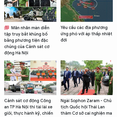
Yêu cầu các địa phương
Mãn nhãn màn diễn
ứng phó với áp thấp nhiệt
tập truy bắt khủng bố
đới
bằng phương tiện đặc
chủng của Cảnh sát cơ
động Hà Nội
Cảnh sát cơ động Công
Ngài Sophon Zaram - Chủ
an TP Hà Nội thi tài lái xe
tịch Quốc hội Thái Lan
giỏi, thực hành kỹ, chiến
thăm Cơ sở cai nghiện ma