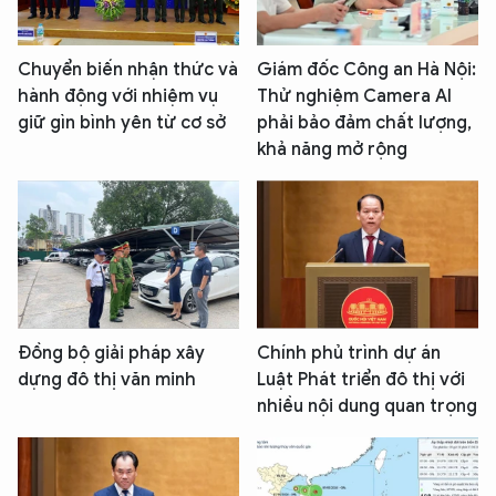
Chuyển biến nhận thức và
Giám đốc Công an Hà Nội:
hành động với nhiệm vụ
Thử nghiệm Camera AI
giữ gìn bình yên từ cơ sở
phải bảo đảm chất lượng,
khả năng mở rộng
Đồng bộ giải pháp xây
Chính phủ trình dự án
dựng đô thị văn minh
Luật Phát triển đô thị với
nhiều nội dung quan trọng