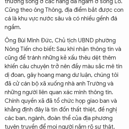
thường sống ở các hang đá ngầm ở sông Lô.
Cũng theo ông Thông, địa điểm bắt được con
cá là khu vực nước sâu và có nhiều gềnh đá
ngầm.
Ông Bùi Minh Đức, Chủ tịch UBND phường
Nông Tiến cho biết: Sau khi nhận thông tin và
cũng để tránh những kẻ xấu thêu dệt thêm
khiến câu chuyện trở nên đầy màu sắc mê tín
dị đoan, gây hoang mang dư luận, chúng tôi
đã cử cán bộ xã xuống nhà anh Trường và
những người liên quan xác minh thông tin.
Chính quyền xã đã tổ chức họp giao ban và
khẳng định đây là tin đồn thất thiệt, đề nghị
các ban, ngành, đoàn thể của địa phương
tuyên truyền để mọi người nắm rõ sự thật.