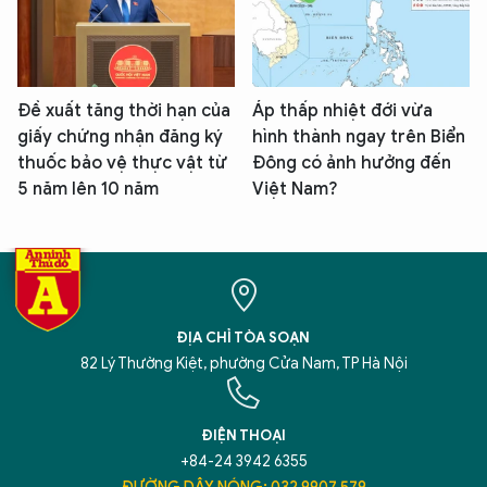
Đề xuất tăng thời hạn của
Áp thấp nhiệt đới vừa
giấy chứng nhận đăng ký
hình thành ngay trên Biển
thuốc bảo vệ thực vật từ
Đông có ảnh hưởng đến
5 năm lên 10 năm
Việt Nam?
ĐỊA CHỈ TÒA SOẠN
82 Lý Thường Kiệt, phường Cửa Nam, TP Hà Nội
ĐIỆN THOẠI
+84-24 3942 6355