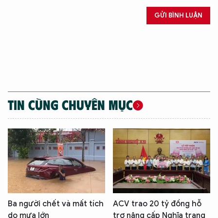
GỬI BÌNH LUẬN
Hãy hỏi tôi bất kỳ điều gì bạn cần biết về
An Ninh Thủ Đô nhé. Tôi sẵn sàng hỗ trợ!
TIN CÙNG CHUYÊN MỤC
Ba người chết và mất tích
ACV trao 20 tỷ đồng hỗ
do mưa lớn
trợ nâng cấp Nghĩa trang