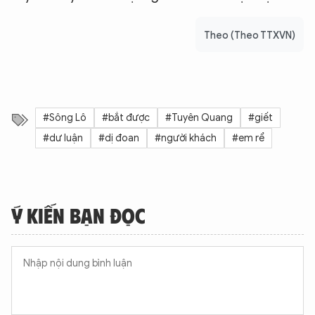
Theo (Theo TTXVN)
#Sông Lô
#bắt được
#Tuyên Quang
#giết
#dư luận
#dị đoan
#người khách
#em rể
Ý KIẾN BẠN ĐỌC
XIN CHÀO,
TÔI LÀ CHATBOT CỦA