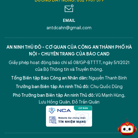
ĐƯỜNG DÂY NÓNG: 032 9907 579
EMAIL
antdcahn@gmail.com
AN NINH THỦ ĐÔ - CƠ QUAN CỦA CÔNG AN THÀNH PHỐ HÀ
NỘI - CHUYÊN TRANG CỦA BÁO CAND
Giấy phép hoạt động báo chí số 08/GP-BTTTT, ngày 5/1/2021
của Bộ Thông tin và Truyền thông.
Tổng Biên tập Báo Công an Nhân dân:
Nguyễn Thanh Bình
Trưởng ban Biên tập An ninh Thủ đô:
Chu Quốc Dũng
Phó Trưởng ban Biên tập An ninh Thủ đô:
Vũ Mạnh Hùng
,
5 điểm nghẽn của Hà Nội
giải pháp xử lý điểm nghẽn của
Lưu Hồng Quân
,
Đỗ Trần Quân