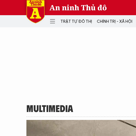
An ninh Thủ đô
TRẬT TỰ ĐÔ THỊ
CHÍNH TRỊ - XÃ HỘI
DANH MỤC
TRẬT TỰ ĐÔ THỊ
CHÍ
THẾ GIỚI
PH
Quân sự
THÀNH PHỐ THÔNG MINH
VĂ
THỂ THAO
SỐ
KINH DOANH
MU
MULTIMEDIA