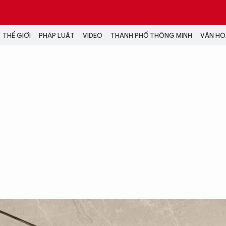
THẾ GIỚI
PHÁP LUẬT
VIDEO
THÀNH PHỐ THÔNG MINH
VĂN HÓA
MEDIA
NH TRỊ - XÃ HỘI
VIDEO
Đại hội Đảng
PODCAST
ÁP LUẬT
ẢNH
LONGFORM
N HÓA - GIẢI TRÍ
INFOGRAPHIC
NG Ở HÀ NỘI
LỊCH VẠN SỰ
LTIMEDIA
Podcast
Video
Ảnh
Infographic