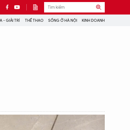
 - GIẢI TRÍ
THỂ THAO
SỐNG Ở HÀ NỘI
KINH DOANH
THÔNG TIN THÊM
CỘNG TÁC VỚI ANTĐ
TRA CỨU XE
HOTLINE: 032 9907 579