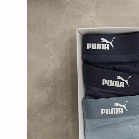
CON ĐƯỜNG KHỞI NGHIỆP