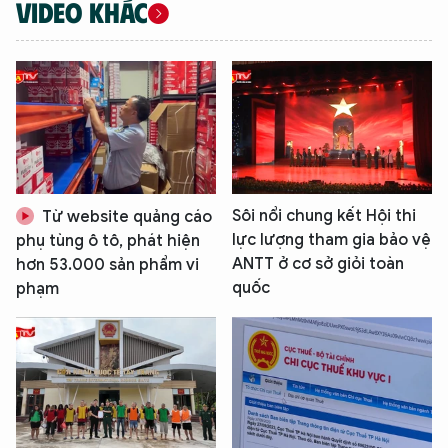
VIDEO KHÁC
Sôi nổi chung kết Hội thi
Từ website quảng cáo
lực lượng tham gia bảo vệ
phụ tùng ô tô, phát hiện
XIN CHÀO,
ANTT ở cơ sở giỏi toàn
hơn 53.000 sản phẩm vi
quốc
phạm
TÔI LÀ CHATBOT CỦA
Hãy hỏi tôi bất kỳ điều gì bạn cần biết về
An Ninh Thủ Đô nhé. Tôi sẵn sàng hỗ trợ!