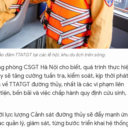
 đảm TTATGT tại các lễ hội, khu du lịch trên sông.
 phòng CSGT Hà Nội cho biết, quá trình thực hi
 sẽ tăng cường tuần tra, kiểm soát, kịp thời phá
m về TTATGT đường thủy, nhất là các vi phạm liên
iện, bến bãi và việc chấp hành quy định cứu sinh,
 tới lực lượng Cảnh sát đường thủy sẽ đẩy mạnh ứ
 quản lý, giám sát, từng bước triển khai hệ thốn