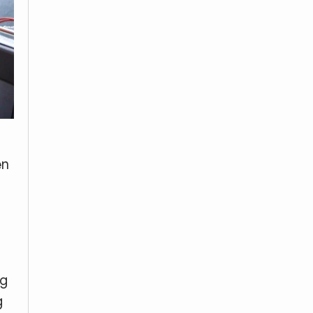
ện
t
ng
g