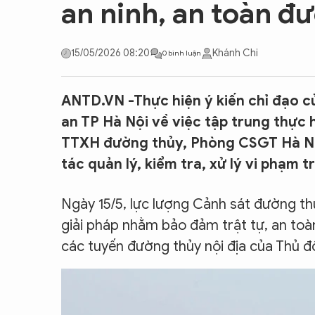
an ninh, an toàn đ
CON ĐƯỜNG KHỞI NGHIỆP
15/05/2026 08:20
Khánh Chi
0 bình luận
ANTD.VN -Thực hiện ý kiến chỉ đạo 
an TP Hà Nội về việc tập trung thực 
TTXH đường thủy, Phòng CSGT Hà Nội
tác quản lý, kiểm tra, xử lý vi phạm 
Ngày 15/5, lực lượng Cảnh sát đường thủ
giải pháp nhằm bảo đảm trật tự, an toàn
các tuyến đường thủy nội địa của Thủ đ