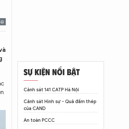
 và
g
SỰ KIỆN NỔI BẬT
ác
Cảnh sát 141 CATP Hà Nội
ên
Cảnh sát Hình sự - Quả đấm thép
của CAND
An toàn PCCC