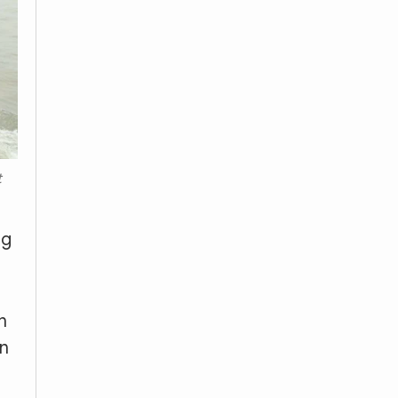
t
ng
n
àn