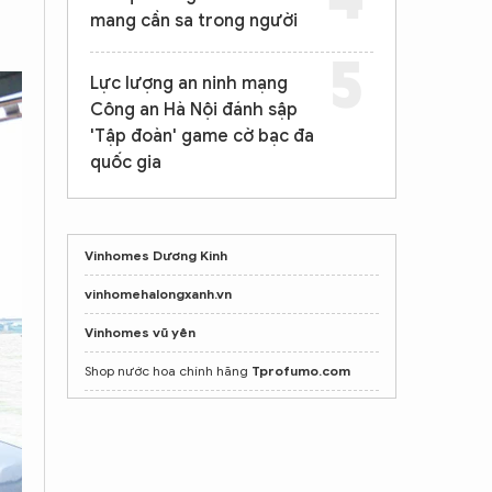
mang cần sa trong người
Lực lượng an ninh mạng
Công an Hà Nội đánh sập
'Tập đoàn' game cờ bạc đa
quốc gia
Vinhomes Dương Kinh
vinhomehalongxanh.vn
Vinhomes vũ yên
Shop nước hoa chính hãng
Tprofumo.com
Mua ghế Massage toàn thân tại
poongsankorea.vn