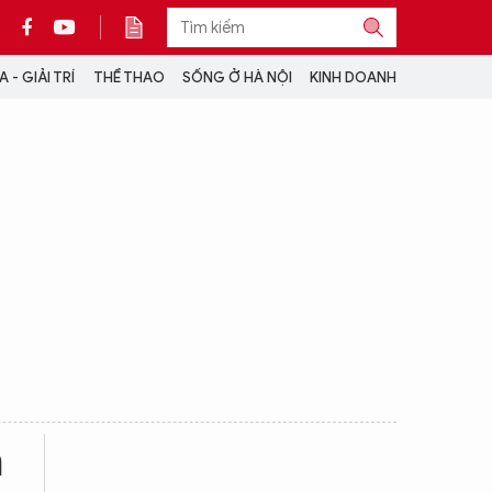
 - GIẢI TRÍ
THỂ THAO
SỐNG Ở HÀ NỘI
KINH DOANH
THÔNG TIN THÊM
CỘNG TÁC VỚI ANTĐ
TRA CỨU XE
HOTLINE: 032 9907 579
m