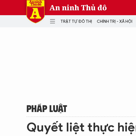
An ninh Thủ đô
TRẬT TỰ ĐÔ THỊ
CHÍNH TRỊ - XÃ HỘI
DANH MỤC
TRẬT TỰ ĐÔ THỊ
CHÍ
THẾ GIỚI
PH
Quân sự
THÀNH PHỐ THÔNG MINH
VĂ
THỂ THAO
SỐ
KINH DOANH
MU
PHÁP LUẬT
Quyết liệt thực hi