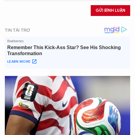
GỬI BÌNH LUẬN
XIN CHÀO,
TÔI LÀ CHATBOT CỦA
Hãy hỏi tôi bất kỳ điều gì bạn cần biết về
An Ninh Thủ Đô nhé. Tôi sẵn sàng hỗ trợ!