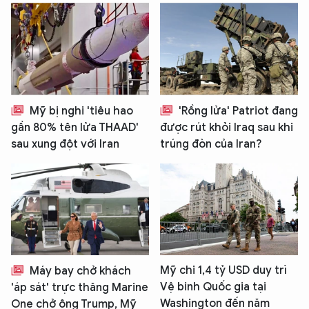
Mỹ bị nghi 'tiêu hao
'Rồng lửa' Patriot đang
gần 80% tên lửa THAAD'
được rút khỏi Iraq sau khi
sau xung đột với Iran
trúng đòn của Iran?
Mỹ chi 1,4 tỷ USD duy trì
Máy bay chở khách
Vệ binh Quốc gia tại
'áp sát' trực thăng Marine
Washington đến năm
One chở ông Trump, Mỹ