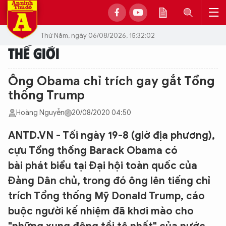
Thứ Năm, ngày 06/08/2026, 15:32:02
THẾ GIỚI
Ông Obama chỉ trích gay gắt Tổng
thống Trump
Hoàng Nguyễn
20/08/2020 04:50
ANTD.VN - Tối ngày 19-8 (giờ địa phương),
cựu Tổng thống Barack Obama có
bài phát biểu tại Đại hội toàn quốc của
Đảng Dân chủ, trong đó ông lên tiếng chỉ
trích Tổng thống Mỹ Donald Trump, cáo
buộc người kế nhiệm đã khơi mào cho