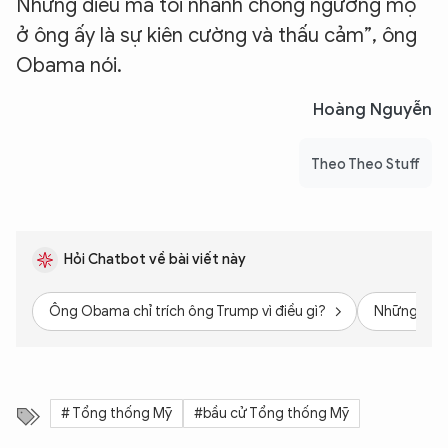
Nhưng điều mà tôi nhanh chóng ngưỡng mộ
ở ông ấy là sự kiên cường và thấu cảm”, ông
Obama nói.
Hoàng Nguyễn
Theo Theo Stuff
Hỏi Chatbot về bài viết này
Ông Obama chỉ trích ông Trump vì điều gì?
Những lời 
# Tổng thống Mỹ
#bầu cử Tổng thống Mỹ