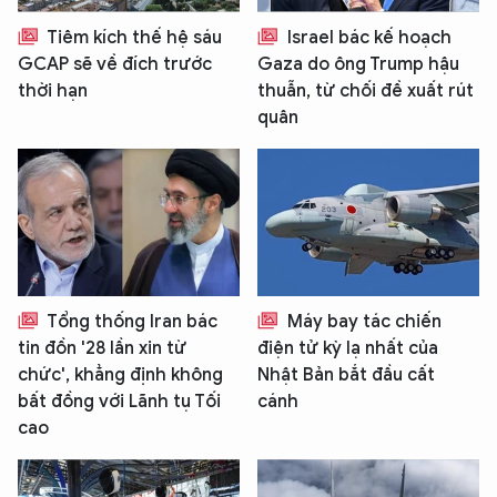
Tiêm kích thế hệ sáu
Israel bác kế hoạch
GCAP sẽ về đích trước
Gaza do ông Trump hậu
thời hạn
thuẫn, từ chối đề xuất rút
quân
Tổng thống Iran bác
Máy bay tác chiến
tin đồn '28 lần xin từ
điện tử kỳ lạ nhất của
chức', khẳng định không
Nhật Bản bắt đầu cất
bất đồng với Lãnh tụ Tối
cánh
cao