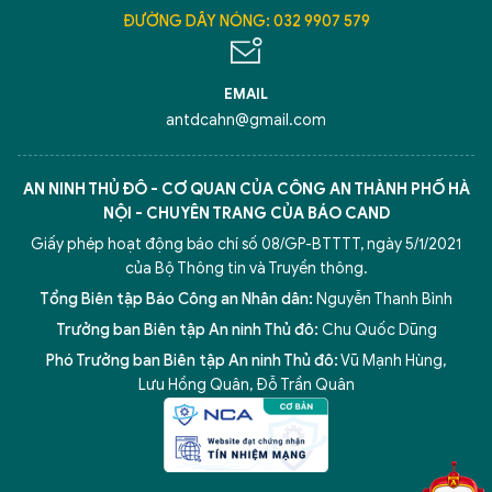
ĐƯỜNG DÂY NÓNG: 032 9907 579
EMAIL
antdcahn@gmail.com
AN NINH THỦ ĐÔ - CƠ QUAN CỦA CÔNG AN THÀNH PHỐ HÀ
NỘI - CHUYÊN TRANG CỦA BÁO CAND
Giấy phép hoạt động báo chí số 08/GP-BTTTT, ngày 5/1/2021
của Bộ Thông tin và Truyền thông.
Tổng Biên tập Báo Công an Nhân dân:
Nguyễn Thanh Bình
Trưởng ban Biên tập An ninh Thủ đô:
Chu Quốc Dũng
Phó Trưởng ban Biên tập An ninh Thủ đô:
Vũ Mạnh Hùng
,
Lưu Hồng Quân
,
Đỗ Trần Quân
5 điểm nghẽn của Hà Nội
giải pháp xử lý điểm nghẽn của